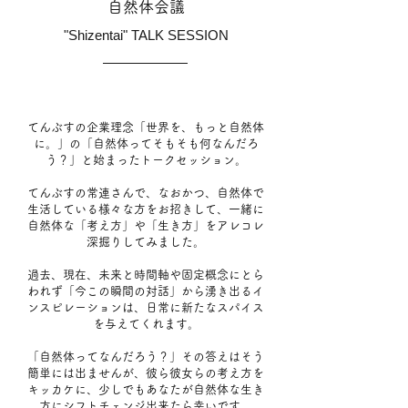
​自然体会議
"Shizentai" TALK SESSION
てんぶすの企業理念「世界を、もっと自然体
に。」の「自然体ってそもそも何なんだろ
う？」と始まったトークセッション。
てんぶすの常連さんで、なおかつ、自然体で
生活している様々な方をお招きして、一緒に
自然体な「考え方」や「生き方」をアレコレ
深掘りしてみました。
過去、現在、未来と時間軸や固定概念にとら
われず「今この瞬間の対話」から湧き出るイ
ンスピレーションは、日常に新たなスパイス
を与えてくれます。
「自然体ってなんだろう？」その答えはそう
簡単には出ませんが、彼ら彼女らの考え方を
キッカケに、少しでもあなたが自然体な生き
方にシフトチェンジ出来たら幸いです。