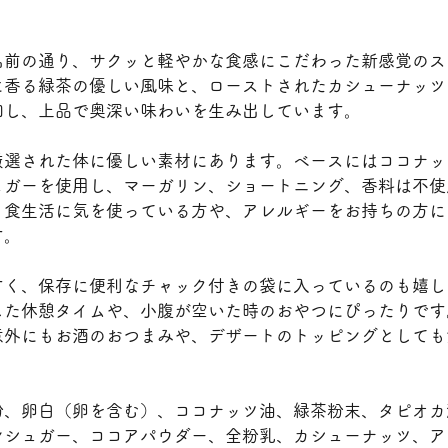
名前の通り、サクッと軽やかな食感にこだわった新感覚のス
に香る緑茶の優しい風味と、ローストされたカシューナッツ
和し、上品で奥深い味わいを生み出しています。
厳選された体に優しい素材にあります。ベースにはココナッ
ュガーを使用し、マーガリン、ショートニング、香料は不使
、食生活に気を使っている方や、アレルギーをお持ちの方に
す。
すく、保存に便利なチャック付きの袋に入っているのも嬉し
した休憩タイムや、小腹が空いた時のおやつにぴったりです
意外にもお酒のおつまみや、デザートのトッピングとしても
粉、卵白（卵を含む）、ココナッツ油、緑茶粉末、タピオカ
ンシュガー、ココアパウダー、全粉乳、カシューナッツ、ア