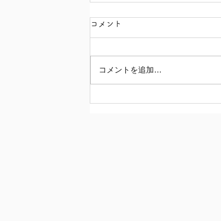
コメント
コメントを追加…
【秋川牧園 とりミニ肉ま
ん！】