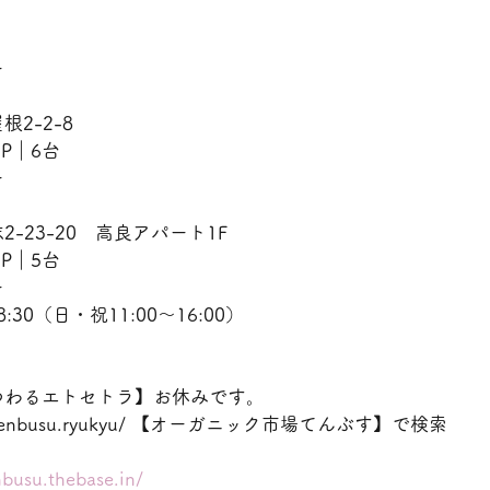
ー
2-2-8
　P｜6台
ー
-23-20　高良アパート1F
　P｜5台
ー
:30（日・祝11:00〜16:00）
つわるエトセトラ】お休みです。
ww.tenbusu.ryukyu/ 【オーガニック市場てんぶす】で検索
nbusu.thebase.in/