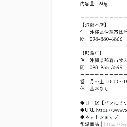
内容量｜60g
ーーーーーーーーー
【泡瀬本店】
住｜沖縄県沖縄市比屋根
問｜098-880-6866
ーーーーーーーーー
【那覇店】
住｜沖縄県那覇市牧志2
問｜098-955-3599
ーーーーーーーーー
営｜月〜土 10:00〜18
休｜基本なし
◆日・祝【パンにま
◆URL https://w
◆ネットショップ
常温商品｜
https://te