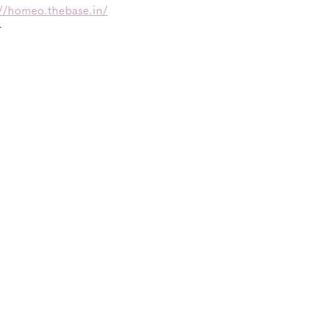
://homeo.thebase.in/
ー