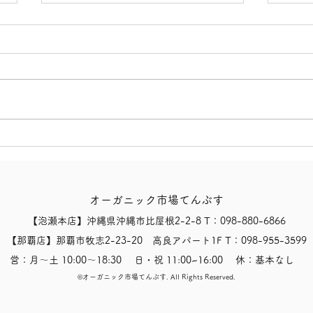
【オーガニックトマトジュー
【有
ス(食塩無添加)！】
ール
オーガニック市場てんぶす
【泡瀬本店】沖縄県沖縄市比屋根2-2-8 T：098-880-6866
【那覇店】那覇市牧志2-23-20 高良アパート1F T：098-955-3599
営：月〜土 10:00〜18:30 日・祝 11:00~16:00 休：基本なし
​©オーガニック市場てんぶす.
All Rights Reserved.