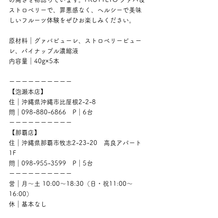
ストロベリーで、罪悪感なく、ヘルシーで美味
しいフルーツ体験をぜひお楽しみください。
原材料｜グァバピューレ、ストロベリーピュー
レ、パイナップル濃縮液
内容量｜40g×5本
ーーーーーーーーーー
【泡瀬本店】
住｜沖縄県沖縄市比屋根2-2-8
問｜098-880-6866　P｜6台
ーーーーーーーーーー
【那覇店】
住｜沖縄県那覇市牧志2-23-20　高良アパート
1F
問｜098-955-3599　P｜5台
ーーーーーーーーーー
営｜月〜土 10:00〜18:30（日・祝11:00〜
16:00）
休｜基本なし