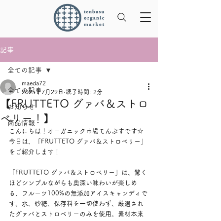
記事
全ての記事
maeda72
全ての記事
2025年7月29日
読了時間: 2分
【FRUTTETO グァバ＆ストロ
お知らせ
ベリー！】
商品情報
こんにちは！オーガニック市場てんぶすです☆
今日は、「FRUTTETO グァバ＆ストロベリー」
をご紹介します！
「FRUTTETO グァバ＆ストロベリー」は、驚く
ほどシンプルながらも奥深い味わいが楽しめ
る、フルーツ100%の無添加アイスキャンディで
す。水、砂糖、保存料を一切使わず、厳選され
たグァバとストロベリーのみを使用。素材本来