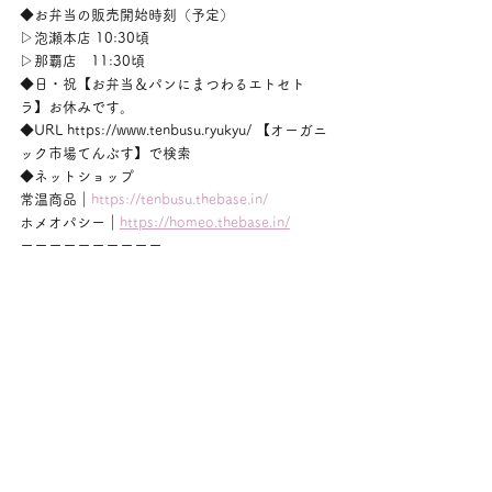
◆お弁当の販売開始時刻（予定）
▷泡瀬本店 10:30頃
▷那覇店　11:30頃
◆日・祝【お弁当＆パンにまつわるエトセト
ラ】お休みです。
◆URL https://www.tenbusu.ryukyu/ 【オーガニ
ック市場てんぶす】で検索
◆ネットショップ
常温商品｜
https://tenbusu.thebase.in/
ホメオパシー｜
https://homeo.thebase.in/
ーーーーーーーーーー