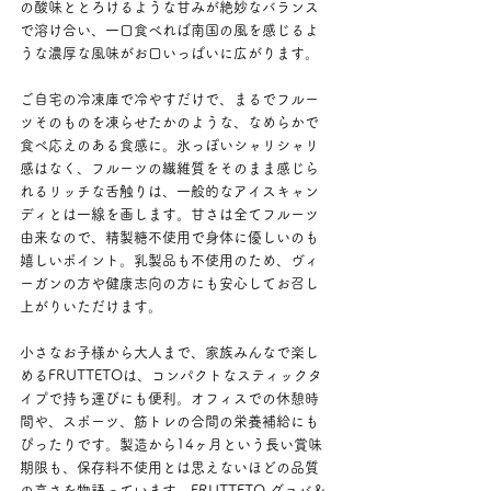
の酸味ととろけるような甘みが絶妙なバランス
で溶け合い、一口食べれば南国の風を感じるよ
うな濃厚な風味がお口いっぱいに広がります。
ご自宅の冷凍庫で冷やすだけで、まるでフルー
ツそのものを凍らせたかのような、なめらかで
食べ応えのある食感に。氷っぽいシャリシャリ
感はなく、フルーツの繊維質をそのまま感じら
れるリッチな舌触りは、一般的なアイスキャン
ディとは一線を画します。甘さは全てフルーツ
由来なので、精製糖不使用で身体に優しいのも
嬉しいポイント。乳製品も不使用のため、ヴィ
ーガンの方や健康志向の方にも安心してお召し
上がりいただけます。
小さなお子様から大人まで、家族みんなで楽し
めるFRUTTETOは、コンパクトなスティックタ
イプで持ち運びにも便利。オフィスでの休憩時
間や、スポーツ、筋トレの合間の栄養補給にも
ぴったりです。製造から14ヶ月という長い賞味
期限も、保存料不使用とは思えないほどの品質
の高さを物語っています。FRUTTETO グァバ＆