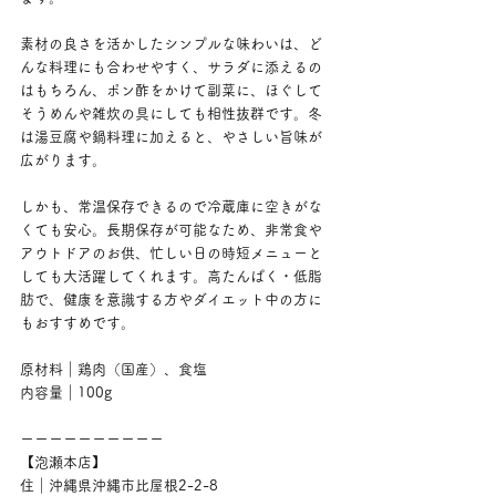
素材の良さを活かしたシンプルな味わいは、ど
んな料理にも合わせやすく、サラダに添えるの
はもちろん、ポン酢をかけて副菜に、ほぐして
そうめんや雑炊の具にしても相性抜群です。冬
は湯豆腐や鍋料理に加えると、やさしい旨味が
広がります。
しかも、常温保存できるので冷蔵庫に空きがな
くても安心。長期保存が可能なため、非常食や
アウトドアのお供、忙しい日の時短メニューと
しても大活躍してくれます。高たんぱく・低脂
肪で、健康を意識する方やダイエット中の方に
もおすすめです。
原材料｜鶏肉（国産）、食塩
内容量｜100g
ーーーーーーーーーー
【泡瀬本店】
住｜沖縄県沖縄市比屋根2-2-8