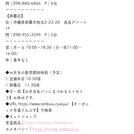
問｜098-880-6866　P｜6台
ーーーーーーーーーー
【那覇店】
住｜沖縄県那覇市牧志2-23-20　高良アパート
1F
問｜098-955-3599　P｜5台
ーーーーーーーーーー
営｜月〜土 10:00〜18:30（日・祝11:00〜
16:00）
休｜基本なし
◆お弁当の販売開始時刻（予定）
▷泡瀬本店 10:30頃
▷那覇店　11:30頃
◆日・祝【お弁当＆パンにまつわるエトセト
ラ】お休みです。
◆URL https://www.tenbusu.ryukyu/ 【オーガニ
ック市場てんぶす】で検索
◆ネットショップ
常温商品｜
https://tenbusu.thebase.in/
ホメオパシー｜
https://homeo.thebase.in/