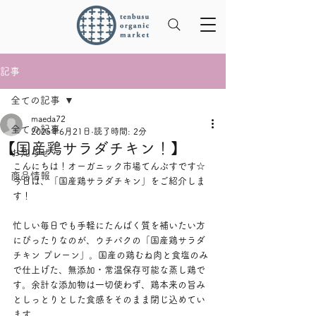
記事
全ての記事
maeda72
全ての記事
2025年6月21日
読了時間: 2分
【国産鶏サラダチキン！】
お知らせ
こんにちは！オーガニック市場てんぶすです☆
商品情報
今日は、「国産鶏サラダチキン」をご紹介しま
す！
忙しい毎日でも手軽にたんぱく質を補いたい方
にぴったりなのが、ウチパクの「国産鶏サラダ
チキン プレーン」。国産の鶏むね肉と食塩のみ
で仕上げた、無添加・常温保存可能な蒸し鶏で
す。余計な添加物は一切使わず、鶏本来の旨み
としっとりとした食感をそのまま閉じ込めてい
ます。