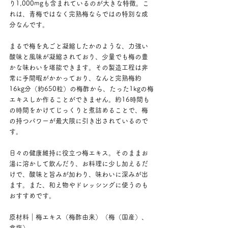
り1,000mgも含まれているのが大きな特徴。こ
れは、青梅ではなく完熟梅ならではの特別な成
分なんです。
まるで梅を丸ごと凝縮したかのような、力強い
酸味と風味が凝縮されており、少量でも梅の豊
かな味わいを堪能できます。その製造工程は非
常に手間暇がかかっており、なんと完熟梅約
16kg分（約650粒）の梅酢から、たった1kgの梅
エキスしか作ることができません。約16時間も
の時間をかけてじっくりと煮詰めることで、梅
の持つパワーが最大限に引き出されているので
す。
日々の健康維持に役立つ梅エキス。そのままお
湯に溶かして飲んだり、お料理に少し加えるだ
けで、酸味と旨みが加わり、味わいに深みが出
ます。また、和え物やドレッシングに使うのも
おすすめです。
原材料｜梅エキス（梅酢由来）（梅（国産）、
食塩）