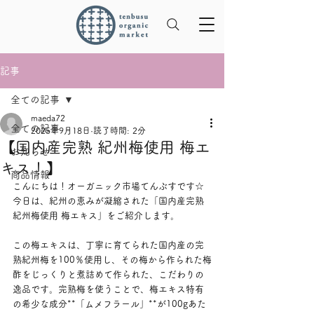
記事
全ての記事
maeda72
全ての記事
2025年9月18日
読了時間: 2分
【国内産完熟 紀州梅使用 梅エ
お知らせ
キス！】
商品情報
こんにちは！オーガニック市場てんぶすです☆
今日は、紀州の恵みが凝縮された「国内産完熟 
紀州梅使用 梅エキス」をご紹介します。
この梅エキスは、丁寧に育てられた国内産の完
熟紀州梅を100％使用し、その梅から作られた梅
酢をじっくりと煮詰めて作られた、こだわりの
逸品です。完熟梅を使うことで、梅エキス特有
の希少な成分**「ムメフラール」**が100gあた