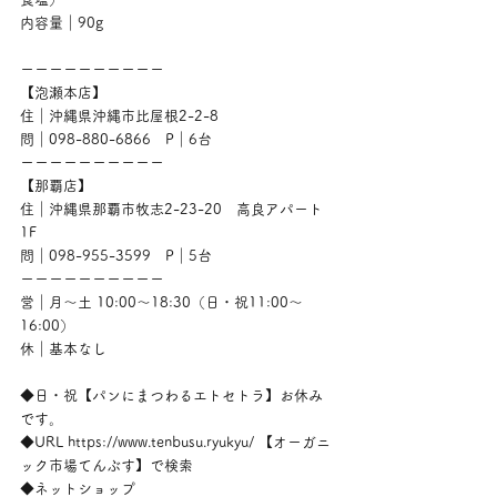
内容量｜90g
ーーーーーーーーーー
【泡瀬本店】
住｜沖縄県沖縄市比屋根2-2-8
問｜098-880-6866　P｜6台
ーーーーーーーーーー
【那覇店】
住｜沖縄県那覇市牧志2-23-20　高良アパート
1F
問｜098-955-3599　P｜5台
ーーーーーーーーーー
営｜月〜土 10:00〜18:30（日・祝11:00〜
16:00）
休｜基本なし
◆日・祝【パンにまつわるエトセトラ】お休み
です。
◆URL https://www.tenbusu.ryukyu/ 【オーガニ
ック市場てんぶす】で検索
◆ネットショップ