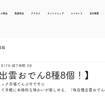
ナル商品
取扱商品
アクセス
ネットショップ
エトセトラ
会社概要
情報
1月17日
読了時間: 2分
出雲おでん8種8個！】
ニック市場てんぶすです☆
きて手軽に本格的な味わいが楽しめる、「味自慢出雲おでん