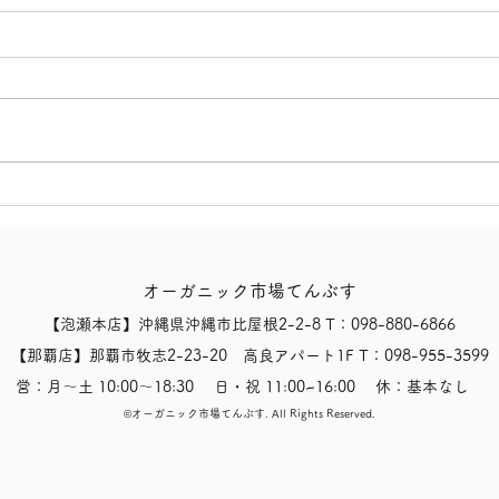
【ウ
【有機インディアンペールエ
ール！】
オーガニック市場てんぶす
【泡瀬本店】沖縄県沖縄市比屋根2-2-8 T：098-880-6866
【那覇店】那覇市牧志2-23-20 高良アパート1F T：098-955-3599
営：月〜土 10:00〜18:30 日・祝 11:00~16:00 休：基本なし
​©オーガニック市場てんぶす.
All Rights Reserved.