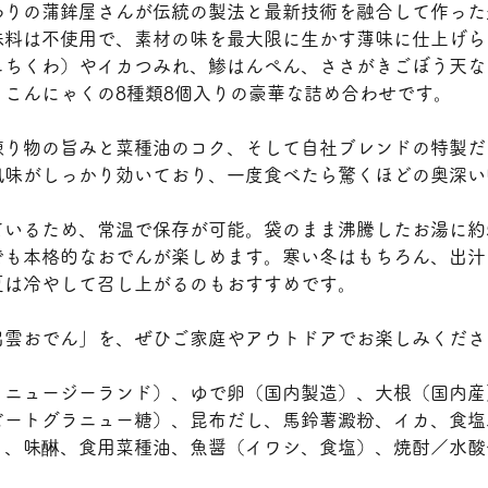
わりの蒲鉾屋さんが伝統の製法と最新技術を融合して作った
味料は不使用で、素材の味を最大限に生かす薄味に仕上げら
ニちくわ）やイカつみれ、鯵はんぺん、ささがきごぼう天な
こんにゃくの8種類8個入りの豪華な詰め合わせです。
練り物の旨みと菜種油のコク、そして自社ブレンドの特製だ
風味がしっかり効いており、一度食べたら驚くほどの奥深い
ているため、常温で保存が可能。袋のまま沸騰したお湯に約
でも本格的なおでんが楽しめます。寒い冬はもちろん、出汁
夏は冷やして召し上がるのもおすすめです。
出雲おでん」を、ぜひご家庭やアウトドアでお楽しみくださ
、ニュージーランド）、ゆで卵（国内製造）、大根（国内産
ビートグラニュー糖）、昆布だし、馬鈴薯澱粉、イカ、食塩
う、味醂、食用菜種油、魚醤（イワシ、食塩）、焼酎／水酸