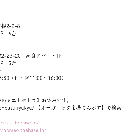
ー
2-2-8
　P｜6台
ー
-23-20　高良アパート1F
　P｜5台
ー
:30（日・祝11:00〜16:00）
つわるエトセトラ】お休みです。
ww.tenbusu.ryukyu/ 【オーガニック市場てんぶす】で検索
nbusu.thebase.in/
://homeo.thebase.in/