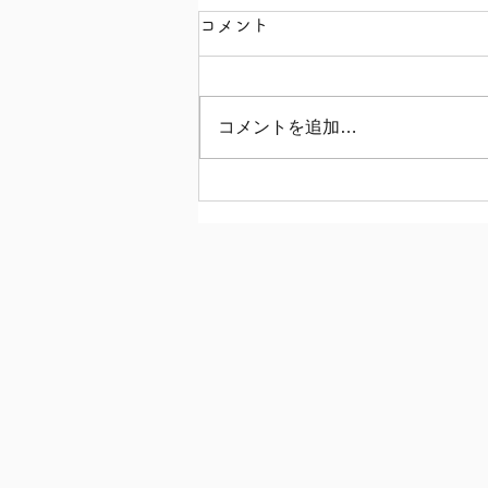
コメント
コメントを追加…
【オーガニックトマトジュー
ス(食塩無添加)！】