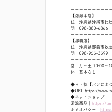
ーーーーーーーーー
【泡瀬本店】
住｜沖縄県沖縄市比屋根
問｜098-880-6866
ーーーーーーーーー
【那覇店】
住｜沖縄県那覇市牧志2
問｜098-955-3599
ーーーーーーーーー
営｜月〜土 10:00〜18
休｜基本なし
◆日・祝【パンにま
◆URL https://w
◆ネットショップ
常温商品｜
https://te
ホメオパシー｜
https