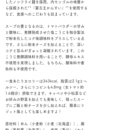
したノンフライ麺を採用。内モンゴルの地層か
ら採掘された**「蒙古王かんすい」**を使用する
など、食感へのこだわりも詰まっています。
スープの要となるのは、トマトパウダーの甘み
と酸味に、発酵熟成させた塩こうじを独自製法
で粉末化したコク味調味料をプラスしている点
です。さらに粉末チーズを加えることで、深い
コクと旨みがぎゅっと凝縮されています。この
こうじ発酵調味料を用いることで、酵母エキス
不使用を実現しました。もちろん、酸味料や着
色料も不使用です。
一食あたりカロリーは343kcal、脂質は2.1gとヘ
ルシー。さらにリコピンも4.8mg（生トマト約
1.6個分）摂取できます。キャベツや小松菜など
お好みの野菜を加えても美味しく、残ったスー
プにご飯と粉チーズを少し加えれば、簡単にリ
ゾット風としても楽しめますよ！
原材料｜めん（小麦粉（小麦（北海道））、澱
粉（馬鈴薯（北海道））、食塩（香川）／かん