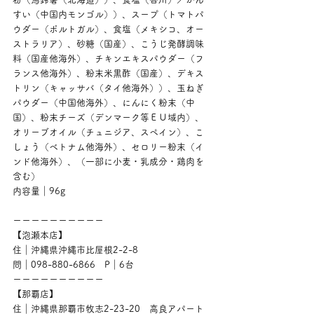
すい（中国内モンゴル））、スープ（トマトパ
ウダー（ポルトガル）、食塩（メキシコ、オー
ストラリア）、砂糖（国産）、こうじ発酵調味
料（国産他海外）、チキンエキスパウダー（フ
ランス他海外）、粉末米黒酢（国産）、デキス
トリン（キャッサバ（タイ他海外））、玉ねぎ
パウダー（中国他海外）、にんにく粉末（中
国）、粉末チーズ（デンマーク等ＥＵ域内）、
オリーブオイル（チュニジア、スペイン）、こ
しょう（ベトナム他海外）、セロリー粉末（イ
ンド他海外）、（一部に小麦・乳成分・鶏肉を
含む）
内容量｜96g
ーーーーーーーーーー
【泡瀬本店】
住｜沖縄県沖縄市比屋根2-2-8
問｜098-880-6866　P｜6台
ーーーーーーーーーー
【那覇店】
住｜沖縄県那覇市牧志2-23-20　高良アパート