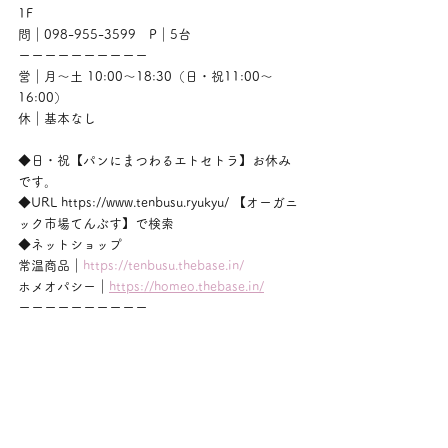
1F
問｜098-955-3599　P｜5台
ーーーーーーーーーー
営｜月〜土 10:00〜18:30（日・祝11:00〜
16:00）
休｜基本なし
◆日・祝【パンにまつわるエトセトラ】お休み
です。
◆URL https://www.tenbusu.ryukyu/ 【オーガニ
ック市場てんぶす】で検索
◆ネットショップ
常温商品｜
https://tenbusu.thebase.in/
ホメオパシー｜
https://homeo.thebase.in/
ーーーーーーーーーー