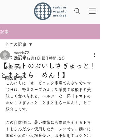
記事
全ての記事
maeda72
全ての記事
2025年12月1日
読了時間: 2分
【トマトのおいしさぎゅっと！
お知らせ
とまとまらーめん！】
商品情報
こんにちは！オーガニック市場てんぶすです☆
今日は、野菜スープのような感覚で最後まで美
味しく食べられる、ヘルシーな一杯「トマトの
おいしさぎゅっと！とまとまらーめん！」をご
紹介します。
この自信作は、暑い季節にも食欲をそそるトマ
トをふんだんに使用したラーメンです。麺には
国産小麦の小麦粉を使い、卵不使用でコシを出