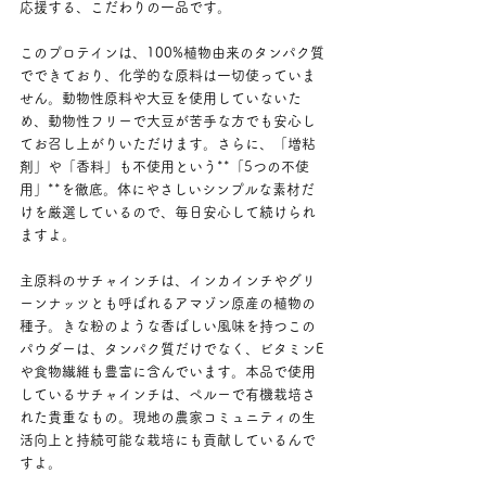
応援する、こだわりの一品です。
このプロテインは、100%植物由来のタンパク質
でできており、化学的な原料は一切使っていま
せん。動物性原料や大豆を使用していないた
め、動物性フリーで大豆が苦手な方でも安心し
てお召し上がりいただけます。さらに、「増粘
剤」や「香料」も不使用という**「5つの不使
用」**を徹底。体にやさしいシンプルな素材だ
けを厳選しているので、毎日安心して続けられ
ますよ。
主原料のサチャインチは、インカインチやグリ
ーンナッツとも呼ばれるアマゾン原産の植物の
種子。きな粉のような香ばしい風味を持つこの
パウダーは、タンパク質だけでなく、ビタミンE
や食物繊維も豊富に含んでいます。本品で使用
しているサチャインチは、ペルーで有機栽培さ
れた貴重なもの。現地の農家コミュニティの生
活向上と持続可能な栽培にも貢献しているんで
すよ。