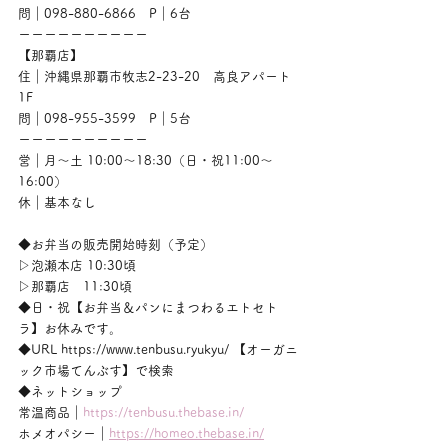
問｜098-880-6866　P｜6台
ーーーーーーーーーー
【那覇店】
住｜沖縄県那覇市牧志2-23-20　高良アパート
1F
問｜098-955-3599　P｜5台
ーーーーーーーーーー
営｜月〜土 10:00〜18:30（日・祝11:00〜
16:00）
休｜基本なし
◆お弁当の販売開始時刻（予定）
▷泡瀬本店 10:30頃
▷那覇店　11:30頃
◆日・祝【お弁当＆パンにまつわるエトセト
ラ】お休みです。
◆URL https://www.tenbusu.ryukyu/ 【オーガニ
ック市場てんぶす】で検索
◆ネットショップ
常温商品｜
https://tenbusu.thebase.in/
ホメオパシー｜
https://homeo.thebase.in/