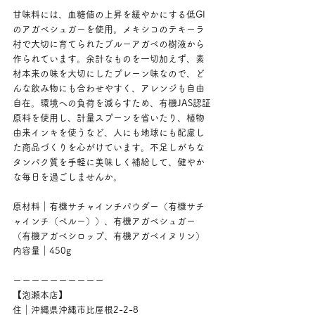
甘味料には、血糖値の上昇を緩やかにする低GI
のアガベシュガーを使用。メキシコのテキーラ
村で大切に育てられたブルーアガベの樹液から
作られています。余計なものを一切加えず、素
材本来の味を大切にしたプレーン味なので、ど
んな飲み物にも合わせやすく、アレンジも自由
自在。環境への負荷を減らすため、有機JAS認証
原料を使用し、計量スプーンを省いたり、植物
由来インキを使うなど、人にも地球にも配慮し
た商品づくりを心がけています。不足しがちな
タンパク質を手軽に美味しく補給して、健やか
な毎日を過ごしませんか。
原材料｜有機サチャインチパウダー（有機サチ
ャインチ（ペルー））、有機アガベシュガー
（有機アガベシロップ、有機アガベイヌリン）
内容量｜450g
ーーーーーーーーーー
【泡瀬本店】
住｜沖縄県沖縄市比屋根2-2-8