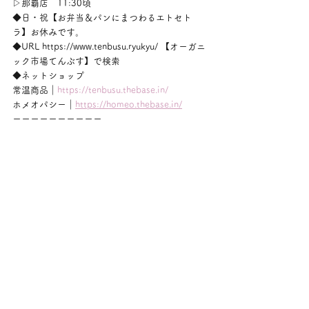
▷那覇店　11:30頃
◆日・祝【お弁当＆パンにまつわるエトセト
ラ】お休みです。
◆URL https://www.tenbusu.ryukyu/ 【オーガニ
ック市場てんぶす】で検索
◆ネットショップ
常温商品｜
https://tenbusu.thebase.in/
ホメオパシー｜
https://homeo.thebase.in/
ーーーーーーーーーー