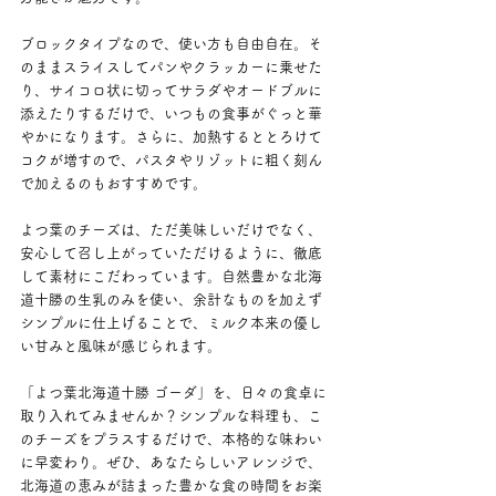
ブロックタイプなので、使い方も自由自在。そ
のままスライスしてパンやクラッカーに乗せた
り、サイコロ状に切ってサラダやオードブルに
添えたりするだけで、いつもの食事がぐっと華
やかになります。さらに、加熱するととろけて
コクが増すので、パスタやリゾットに粗く刻ん
で加えるのもおすすめです。
よつ葉のチーズは、ただ美味しいだけでなく、
安心して召し上がっていただけるように、徹底
して素材にこだわっています。自然豊かな北海
道十勝の生乳のみを使い、余計なものを加えず
シンプルに仕上げることで、ミルク本来の優し
い甘みと風味が感じられます。
「よつ葉北海道十勝 ゴーダ」を、日々の食卓に
取り入れてみませんか？シンプルな料理も、こ
のチーズをプラスするだけで、本格的な味わい
に早変わり。ぜひ、あなたらしいアレンジで、
北海道の恵みが詰まった豊かな食の時間をお楽