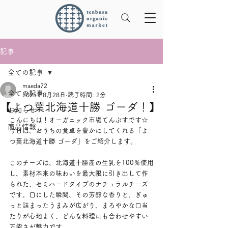
記事
全ての記事
maeda72
全ての記事
2025年8月28日
読了時間: 2分
【よつ葉北海道十勝 ゴーダ！】
お知らせ
こんにちは！オーガニック市場てんぶすです☆
商品情報
今日は、おうちの食卓を豊かにしてくれる「よ
つ葉北海道十勝 ゴーダ」をご紹介します。
このチーズは、北海道十勝産の生乳を100％使用
し、素材本来の味わいを最大限に引き出して作
られた、セミハードタイプのナチュラルチーズ
です。口にした瞬間、その芳醇な香りと、ぎゅ
っと詰まったうまみが広がり、まろやかな口当
たりが心地よく、どんな料理にも合わせやすい
万能さが魅力です。