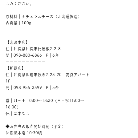
しみください。
原材料｜ナチュラルチーズ（北海道製造）
内容量｜100g
ーーーーーーーーーー
【泡瀬本店】
住｜沖縄県沖縄市比屋根2-2-8
問｜098-880-6866　P｜6台
ーーーーーーーーーー
【那覇店】
住｜沖縄県那覇市牧志2-23-20　高良アパート
1F
問｜098-955-3599　P｜5台
ーーーーーーーーーー
営｜月〜土 10:00〜18:30（日・祝11:00〜
16:00）
休｜基本なし
◆お弁当の販売開始時刻（予定）
▷泡瀬本店 10:30頃