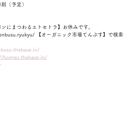
時刻（予定）
パンにまつわるエトセトラ】お休みです。
ww.tenbusu.ryukyu/ 【オーガニック市場てんぶす】で検索
nbusu.thebase.in/
://homeo.thebase.in/
ー