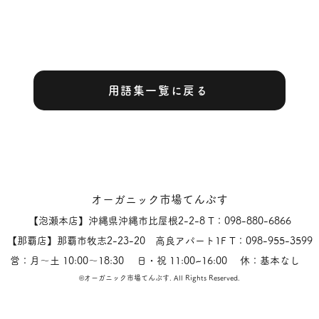
用語集一覧に戻る
オーガニック市場てんぶす
【泡瀬本店】沖縄県沖縄市比屋根2-2-8 T：098-880-6866
【那覇店】那覇市牧志2-23-20 高良アパート1F T：098-955-3599
営：月〜土 10:00〜18:30 日・祝 11:00~16:00 休：基本なし
​©オーガニック市場てんぶす.
All Rights Reserved.