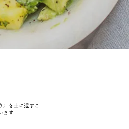
さ）を土に還すこ
います。