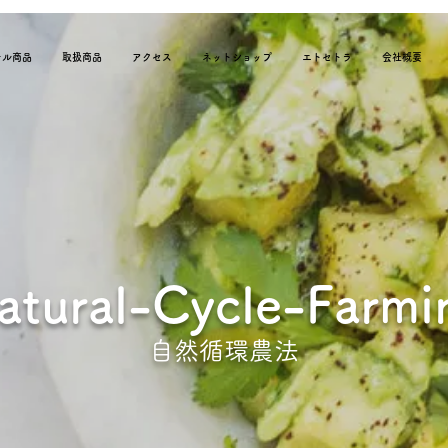
ナル商品
取扱商品
アクセス
ネットショップ
エトセトラ
会社概要
atural-Cycle-Farmi
自然循環農法