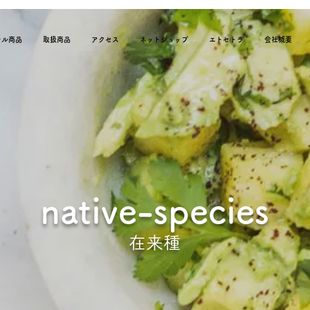
ナル商品
取扱商品
アクセス
ネットショップ
エトセトラ
会社概要
native-species
在来種