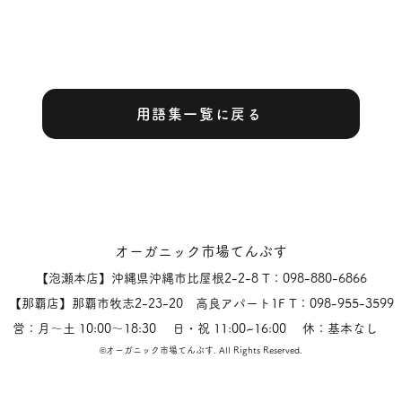
用語集一覧に戻る
オーガニック市場てんぶす
【泡瀬本店】沖縄県沖縄市比屋根2-2-8 T：098-880-6866
【那覇店】那覇市牧志2-23-20 高良アパート1F T：098-955-3599
営：月〜土 10:00〜18:30 日・祝 11:00~16:00 休：基本なし
​©オーガニック市場てんぶす.
All Rights Reserved.