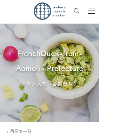
FrenchDuck-from-
Aomori- Prefecture
フランス鴨（青森県産）
< 用語集一覧