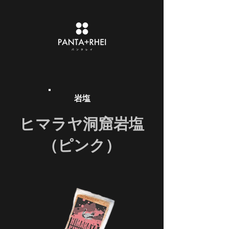
岩塩
ヒマラヤ洞窟岩塩
（ピンク）