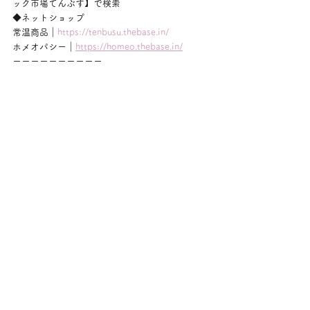
ック市場てんぶす】で検索
◆ネットショップ
常温商品｜
https://tenbusu.thebase.in/
ホメオパシー｜
https://homeo.thebase.in/
ーーーーーーーーーー