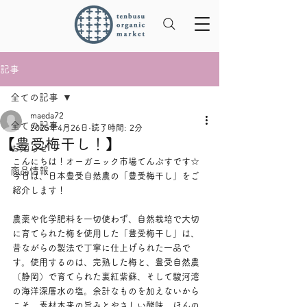
記事
全ての記事
maeda72
全ての記事
2025年4月26日
読了時間: 2分
【豊受梅干し！】
お知らせ
こんにちは！オーガニック市場てんぶすです☆
商品情報
今日は、日本豊受自然農の「豊受梅干し」をご
紹介します！
農薬や化学肥料を一切使わず、自然栽培で大切
に育てられた梅を使用した「豊受梅干し」は、
昔ながらの製法で丁寧に仕上げられた一品で
す。使用するのは、完熟した梅と、豊受自然農
（静岡）で育てられた裏紅紫蘇、そして駿河湾
の海洋深層水の塩。余計なものを加えないから
こそ、素材本来の旨みとやさしい酸味、ほんの