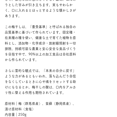
りとした甘みが引き立ちます。実もやわらか
く、口に入れるとほっとするような懐かしさが
あります。
この梅干しは、「豊受基準」と呼ばれる独自の
品質基準に基づいて作られています。固定種・
在来種の種を使い、健康な土で育てた植物を原
料とし、添加物・化学成分・放射線照射を一切
排除。持続可能な農業と安心安全な食品づくり
を目指す中で、90%以上の加工食品は自社原料
から作られています。
さらに霊的な観点では、「本来の自分に戻す」
ような力があるともいわれ、落ち込んだり自信
をなくしているときに心や魂をリセットする助
けにもなるとか。梅干しの酸は、口内をアルカ
リ性に整える作用も期待されています。
原材料｜梅（群馬県産）、紫蘇（静岡県産）、
漬け原材料（食塩）
内容量｜250g