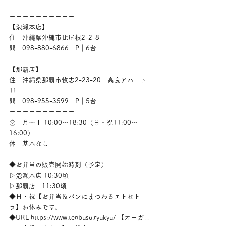
ーーーーーーーーーー
【泡瀬本店】
住｜沖縄県沖縄市比屋根2-2-8
問｜098-880-6866　P｜6台
ーーーーーーーーーー
【那覇店】
住｜沖縄県那覇市牧志2-23-20　高良アパート
1F
問｜098-955-3599　P｜5台
ーーーーーーーーーー
営｜月〜土 10:00〜18:30（日・祝11:00〜
16:00）
休｜基本なし
◆お弁当の販売開始時刻（予定）
▷泡瀬本店 10:30頃
▷那覇店　11:30頃
◆日・祝【お弁当＆パンにまつわるエトセト
ラ】お休みです。
◆URL https://www.tenbusu.ryukyu/ 【オーガニ