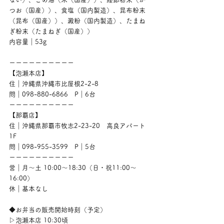
つお（国産））、食塩（国内製造）、昆布粉末
（昆布（国産））、澱粉（国内製造）、たまね
ぎ粉末（たまねぎ（国産））
内容量｜53g
ーーーーーーーーーー
【泡瀬本店】
住｜沖縄県沖縄市比屋根2-2-8
問｜098-880-6866　P｜6台
ーーーーーーーーーー
【那覇店】
住｜沖縄県那覇市牧志2-23-20　高良アパート
1F
問｜098-955-3599　P｜5台
ーーーーーーーーーー
営｜月〜土 10:00〜18:30（日・祝11:00〜
16:00）
休｜基本なし
◆お弁当の販売開始時刻（予定）
▷泡瀬本店 10:30頃