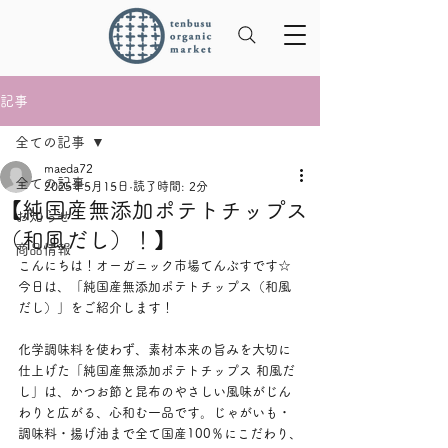
記事
全ての記事
maeda72
全ての記事
2025年5月15日
読了時間: 2分
【純国産無添加ポテトチップス
お知らせ
（和風だし）！】
商品情報
こんにちは！オーガニック市場てんぶすです☆
今日は、「純国産無添加ポテトチップス（和風
だし）」をご紹介します！
化学調味料を使わず、素材本来の旨みを大切に
仕上げた「純国産無添加ポテトチップス 和風だ
し」は、かつお節と昆布のやさしい風味がじん
わりと広がる、心和む一品です。じゃがいも・
調味料・揚げ油まで全て国産100％にこだわり、