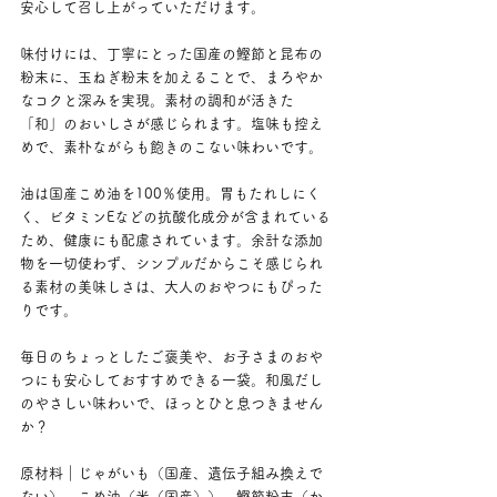
安心して召し上がっていただけます。
味付けには、丁寧にとった国産の鰹節と昆布の
粉末に、玉ねぎ粉末を加えることで、まろやか
なコクと深みを実現。素材の調和が活きた
「和」のおいしさが感じられます。塩味も控え
めで、素朴ながらも飽きのこない味わいです。
油は国産こめ油を100％使用。胃もたれしにく
く、ビタミンEなどの抗酸化成分が含まれている
ため、健康にも配慮されています。余計な添加
物を一切使わず、シンプルだからこそ感じられ
る素材の美味しさは、大人のおやつにもぴった
りです。
毎日のちょっとしたご褒美や、お子さまのおや
つにも安心しておすすめできる一袋。和風だし
のやさしい味わいで、ほっとひと息つきません
か？
原材料｜じゃがいも（国産、遺伝子組み換えで
ない）、こめ油（米（国産））、鰹節粉末（か