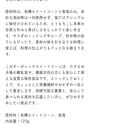
原材料は、有機スイートコーンと食塩のみ。余
計な添加物は一切使用せず、塩だけでシンプル
に味付けされているため、とうもろこし本来の
自然な甘みと香ばしさをしっかりと楽しめま
す。サラダのトッピングやスープ、炒め物の彩
りにもぴったり。素材の味を引き立てる料理に
使えば、料理の仕上がりもぐっと引き締まりま
す。
このオーガニックスイートコーンは、小さなお
子様の離乳食や、健康志向の方にも安心して使
える良質な保存食品です。ストックしておくこ
とで、ちょっとした栄養補給やおかずの一品と
して重宝します。持続可能な農業と、安心して
食べられる食材を応援したい方に、ぜひおすす
めしたい商品です。
原材料｜有機スイートコーン、食塩
内容量｜125g