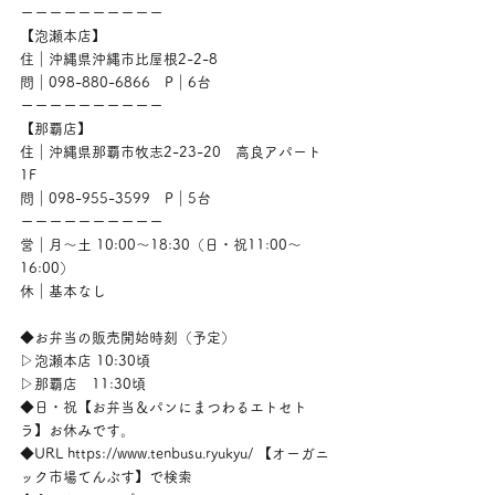
ーーーーーーーーーー
【泡瀬本店】
住｜沖縄県沖縄市比屋根2-2-8
問｜098-880-6866　P｜6台
ーーーーーーーーーー
【那覇店】
住｜沖縄県那覇市牧志2-23-20　高良アパート
1F
問｜098-955-3599　P｜5台
ーーーーーーーーーー
営｜月〜土 10:00〜18:30（日・祝11:00〜
16:00）
休｜基本なし
◆お弁当の販売開始時刻（予定）
▷泡瀬本店 10:30頃
▷那覇店　11:30頃
◆日・祝【お弁当＆パンにまつわるエトセト
ラ】お休みです。
◆URL https://www.tenbusu.ryukyu/ 【オーガニ
ック市場てんぶす】で検索