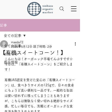
記事
全ての記事
maeda72
全ての記事
2025年5月12日
読了時間: 2分
【有機スイートコーン！】
お知らせ
こんにちは！オーガニック市場てんぶすです☆
商品情報
今日は、「有機スイートコーン」をご紹介しま
す！
有機JAS認定を受けた安心の「有機スイートコー
ン」は、食べきりサイズの125gで、日々の食卓
にちょうど良い便利な一品です。一般的な缶詰
は使い切れずに残ってしまうこともあります
が、こちらは無駄なく使い切れる絶妙なサイズ
感。忙しい毎日でも、気軽にオーガニックな食
生活を取り入れられます。