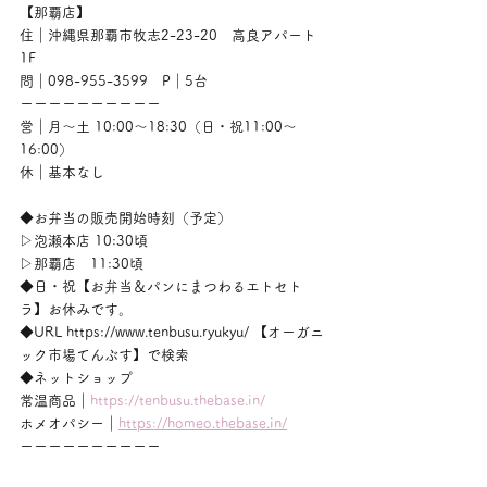
【那覇店】
住｜沖縄県那覇市牧志2-23-20　高良アパート
1F
問｜098-955-3599　P｜5台
ーーーーーーーーーー
営｜月〜土 10:00〜18:30（日・祝11:00〜
16:00）
休｜基本なし
◆お弁当の販売開始時刻（予定）
▷泡瀬本店 10:30頃
▷那覇店　11:30頃
◆日・祝【お弁当＆パンにまつわるエトセト
ラ】お休みです。
◆URL https://www.tenbusu.ryukyu/ 【オーガニ
ック市場てんぶす】で検索
◆ネットショップ
常温商品｜
https://tenbusu.thebase.in/
ホメオパシー｜
https://homeo.thebase.in/
ーーーーーーーーーー