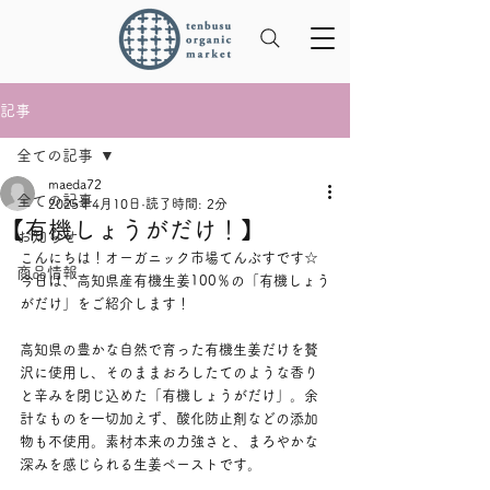
記事
全ての記事
maeda72
全ての記事
2025年4月10日
読了時間: 2分
【有機しょうがだけ！】
お知らせ
こんにちは！オーガニック市場てんぶすです☆
商品情報
今日は、高知県産有機生姜100％の「有機しょう
がだけ」をご紹介します！
高知県の豊かな自然で育った有機生姜だけを贅
沢に使用し、そのままおろしたてのような香り
と辛みを閉じ込めた「有機しょうがだけ」。余
計なものを一切加えず、酸化防止剤などの添加
物も不使用。素材本来の力強さと、まろやかな
深みを感じられる生姜ペーストです。