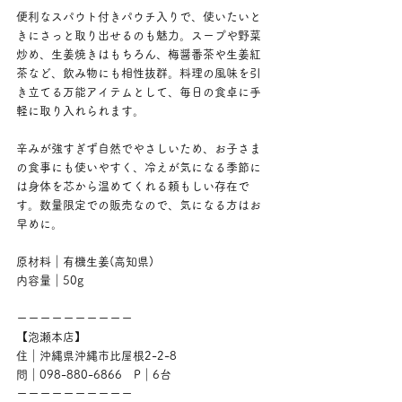
便利なスパウト付きパウチ入りで、使いたいと
きにさっと取り出せるのも魅力。スープや野菜
炒め、生姜焼きはもちろん、梅醤番茶や生姜紅
茶など、飲み物にも相性抜群。料理の風味を引
き立てる万能アイテムとして、毎日の食卓に手
軽に取り入れられます。
辛みが強すぎず自然でやさしいため、お子さま
の食事にも使いやすく、冷えが気になる季節に
は身体を芯から温めてくれる頼もしい存在で
す。数量限定での販売なので、気になる方はお
早めに。
原材料｜有機生姜(高知県)
内容量｜50g
ーーーーーーーーーー
【泡瀬本店】
住｜沖縄県沖縄市比屋根2-2-8
問｜098-880-6866　P｜6台
ーーーーーーーーーー