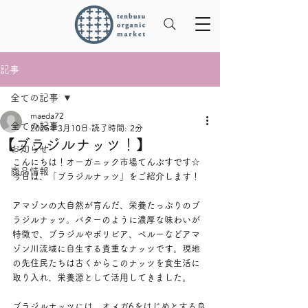
記事
全ての記事
maeda72
全ての記事
2025年3月10日
読了時間: 2分
【ブラジルナッツ！】
お知らせ
こんにちは！オーガニック市場てんぶすです☆
商品情報
今日は、「ブラジルナッツ」をご紹介します！
アマゾンの大自然が育んだ、栄養たっぷりのブ
ラジルナッツ。バターのように濃厚な味わいが
特徴で、ブラジルやボリビア、ペルーなどアマ
ゾン川流域に自生する貴重なナッツです。現地
の先住民たちは古くからこのナッツを食生活に
取り入れ、栄養源として活用してきました。
ブラジルナッツには、オメガ6をはじめとする良