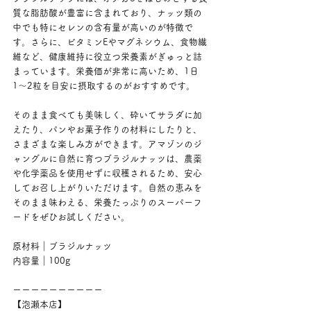
質な脂肪酸が豊富に含まれており、ナッツ類の
中でも特にセレンの含有量が高いのが特徴で
す。さらに、ビタミンEやマグネシウム、食物繊
維など、健康維持に役立つ栄養素がぎゅっと詰
まっています。栄養価が非常に高いため、1日
1〜2粒を目安に摂取するのがおすすめです。
そのまま食べても美味しく、砕いてサラダに加
えたり、パンやお菓子作りの材料にしたりと、
さまざまな楽しみ方ができます。アマゾンのジ
ャングルに自然に育つブラジルナッツは、農薬
や化学薬品を使用せずに収穫されるため、安心
してお召し上がりいただけます。自然の恵みを
そのまま味わえる、栄養たっぷりのスーパーフ
ードをぜひお試しください。
原材料｜ブラジルナッツ
内容量｜100g
ーーーーーーーーーー
【泡瀬本店】