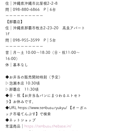
住｜沖縄県沖縄市比屋根2-2-8
問｜098-880-6866　P｜6台
ーーーーーーーーーー
【那覇店】
住｜沖縄県那覇市牧志2-23-20　高良アパート
1F
問｜098-955-3599　P｜5台
ーーーーーーーーーー
営｜月〜土 10:00〜18:30（日・祝11:00〜
16:00）
休｜基本なし
◆お弁当の販売開始時刻（予定）
▷泡瀬本店 10:30頃
▷那覇店　11:30頃
◆日・祝【お弁当＆パンにまつわるエトセト
ラ】お休みです。
◆URL https://www.tenbusu.ryukyu/ 【オーガニ
ック市場てんぶす】で検索
◆ネットショップ
常温商品｜
https://tenbusu.thebase.in/