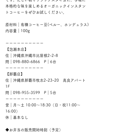
本格的な味を楽しめるオーガニックインスタン
トコーヒーをぜひお試しください。
原材料｜有機コーヒー豆(ペルー、ホンデュラス)
内容量｜100g
ーーーーーーーーーー
【泡瀬本店】
住｜沖縄県沖縄市比屋根2-2-8
問｜098-880-6866　P｜6台
ーーーーーーーーーー
【那覇店】
住｜沖縄県那覇市牧志2-23-20　高良アパート
1F
問｜098-955-3599　P｜5台
ーーーーーーーーーー
営｜月〜土 10:00〜18:30（日・祝11:00〜
16:00）
休｜基本なし
◆お弁当の販売開始時刻（予定）