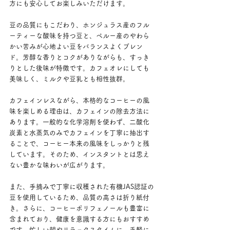
方にも安心してお楽しみいただけます。
豆の品質にもこだわり、ホンジュラス産のフル
ーティーな酸味を持つ豆と、ペルー産のやわら
かい苦みが心地よい豆をバランスよくブレン
ド。芳醇な香りとコクがありながらも、すっき
りとした後味が特徴です。カフェオレにしても
美味しく、ミルクや豆乳とも相性抜群。
カフェインレスながら、本格的なコーヒーの風
味を楽しめる理由は、カフェインの除去方法に
あります。一般的な化学溶剤を使わず、二酸化
炭素と水蒸気のみでカフェインを丁寧に抽出す
ることで、コーヒー本来の風味をしっかりと残
しています。そのため、インスタントとは思え
ない豊かな味わいが広がります。
また、手摘みで丁寧に収穫された有機JAS認証の
豆を使用しているため、品質の高さは折り紙付
き。さらに、コーヒーポリフェノールも豊富に
含まれており、健康を意識する方にもおすすめ
です。忙しい朝やリラックスタイムに、手軽に