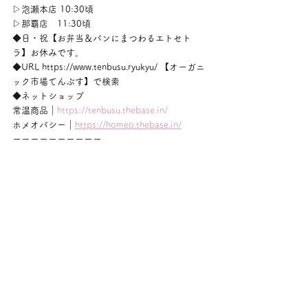
▷泡瀬本店 10:30頃
▷那覇店　11:30頃
◆日・祝【お弁当＆パンにまつわるエトセト
ラ】お休みです。
◆URL https://www.tenbusu.ryukyu/ 【オーガニ
ック市場てんぶす】で検索
◆ネットショップ
常温商品｜
https://tenbusu.thebase.in/
ホメオパシー｜
https://homeo.thebase.in/
ーーーーーーーーーー