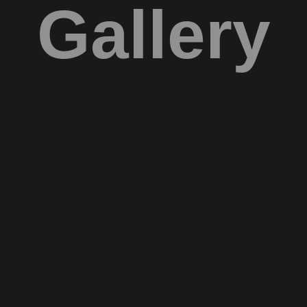
Gallery