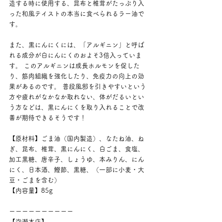
造する時に使用する、昆布と椎茸がたっぷり入
った和風テイストの本当に食べられるラー油で
す。
また、黒にんにくには、「アルギニン」と呼ば
れる成分が白にんにくのおよそ3倍入っていま
す。 このアルギニンは成長ホルモンを促した
り、筋肉組織を強化したり、免疫力の向上の効
果があるのです。 普段風邪を引きやすいという
方や疲れがなかなか取れない、体がだるいとい
う方などは、黒にんにくを取り入れることで改
善が期待できるそうです！
【原材料】ごま油（国内製造）、なたね油、ね
ぎ、昆布、椎茸、黒にんにく、白ごま、食塩、
加工黒糖、唐辛子、しょうゆ、本みりん、にん
にく、日本酒、鰹節、黒糖、（一部に小麦・大
豆・ごまを含む）
【内容量】85g
ーーーーーーーーーー
【泡瀬本店】