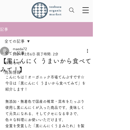
記事
全ての記事
maeda72
全ての記事
2024年2月6日
読了時間: 2分
【黒にんにく うまいから食べて
お知らせ
みて！】
商品情報
こんにちは！オーガニック市場てんぶすです☆
今日は「黒にんにく うまいから食べてみて」を
紹介します！
無添加・無着色で国産の椎茸・昆布をたっぷり
使用し黒にんにくが入った商品です。美味しく
て元気になれる、そしてクセになる辛さで、
色々な料理にお使いいただけます。
金賞を受賞した「黒にんにくうまみたれ」を製