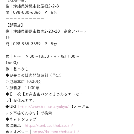
住｜沖縄県沖縄市比屋根2-2-8
問｜098-880-6866　P｜6台
ーーーーーーーーーー
【那覇店】
住｜沖縄県那覇市牧志2-23-20　高良アパート
1F
問｜098-955-3599　P｜5台
ーーーーーーーーーー
営｜月〜土 9:30〜18:30（日・祝11:00〜
16:00）
休｜基本なし
◆お弁当の販売開始時刻（予定）
▷泡瀬本店 10:30頃
▷那覇店　11:30頃
◆日・祝【お弁当＆パンにまつわるエトセト
ラ】お休みです。
◆URL 
https://www.tenbusu.ryukyu/
 【オーガニ
ック市場てんぶす】で検索
◆ネットショップ
常温商品｜
https://tenbusu.thebase.in/
ホメオパシー｜
https://homeo.thebase.in/