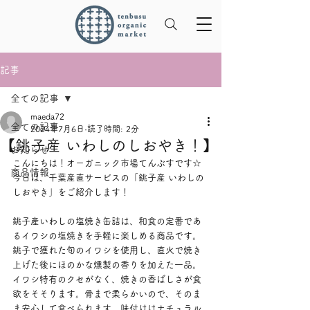
記事
全ての記事
maeda72
全ての記事
2024年7月6日
読了時間: 2分
【銚子産 いわしのしおやき！】
お知らせ
こんにちは！オーガニック市場てんぶすです☆
商品情報
今日は、千葉産直サービスの「銚子産 いわしの
しおやき」をご紹介します！
銚子産いわしの塩焼き缶詰は、和食の定番であ
るイワシの塩焼きを手軽に楽しめる商品です。
銚子で獲れた旬のイワシを使用し、直火で焼き
上げた後にほのかな燻製の香りを加えた一品。
イワシ特有のクセがなく、焼きの香ばしさが食
欲をそそります。骨まで柔らかいので、そのま
ま安心して食べられます。味付けはナチュラル