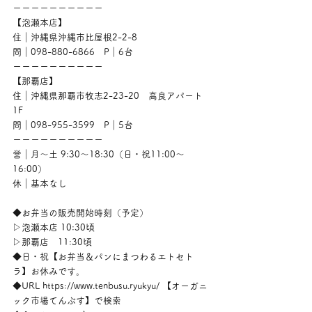
ーーーーーーーーーー
【泡瀬本店】
住｜沖縄県沖縄市比屋根2-2-8
問｜098-880-6866　P｜6台
ーーーーーーーーーー
【那覇店】
住｜沖縄県那覇市牧志2-23-20　高良アパート
1F
問｜098-955-3599　P｜5台
ーーーーーーーーーー
営｜月〜土 9:30〜18:30（日・祝11:00〜
16:00）
休｜基本なし
◆お弁当の販売開始時刻（予定）
▷泡瀬本店 10:30頃
▷那覇店　11:30頃
◆日・祝【お弁当＆パンにまつわるエトセト
ラ】お休みです。
◆URL https://www.tenbusu.ryukyu/ 【オーガニ
ック市場てんぶす】で検索