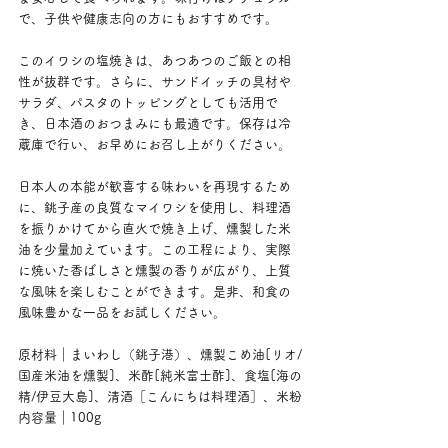
で、子供や健康志向の方にもおすすめです。
このイワシの塩焼きは、あつあつのご飯との相
性が抜群です。さらに、サンドイッチの具材や
サラダ、パスタのトッピングとしても活用で
き、日本酒のおつまみにも最適です。保存は冷
蔵庫で行い、お早めにお召し上がりください。
日本人の本能が歓喜する味わいを再現するため
に、銚子産の良質なマイワシを使用し、料理酒
を振りかけてから直火で焼き上げ、燻製した米
油を少量加えています。この工程により、実際
に焼いた香ばしさと燻製の香りが広がり、上質
な風味を楽しむことができます。是非、和食の
風味豊かな一品をお試しください。
原材料｜まいわし（銚子港）、燻製こめ油[リオ/
国産米油を燻製]、米酢[純米富士酢]、食塩[海の
精/伊豆大島]、清酒［こんにちは料理酒］、米粉
内容量｜100g