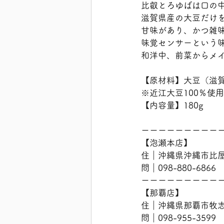
比叡とろゆばは口の
滋賀県産の大豆だけ
甘味があり、かつ雑
味覚センサーという
和洋中、前菜からメ
【原材料】大豆（滋
※近江大豆100％使
【内容量】180g
ーーーーーーーーー
【泡瀬本店】
住｜沖縄県沖縄市比屋根
問｜098-880-6866
ーーーーーーーーー
【那覇店】
住｜沖縄県那覇市牧志2
問｜098-955-3599