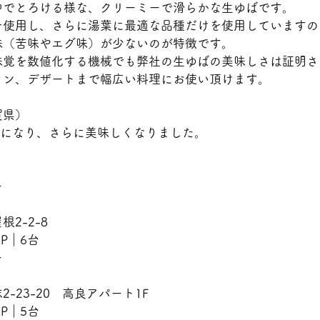
中でとろける様な、クリーミーで滑らかな生ゆばです。
を使用し、さらに湯葉に最適な品種だけを使用していますの
味（苦味やエグ味）が少ないのが特徴です。
味覚を数値化する機械でも弊社の生ゆばの美味しさは証明さ
イン、デザートまで幅広い料理にお使い頂けます。
賀県）
用になり、さらに美味しくなりました。
ー
2-2-8
　P｜6台
ー
-23-20　高良アパート1F
　P｜5台