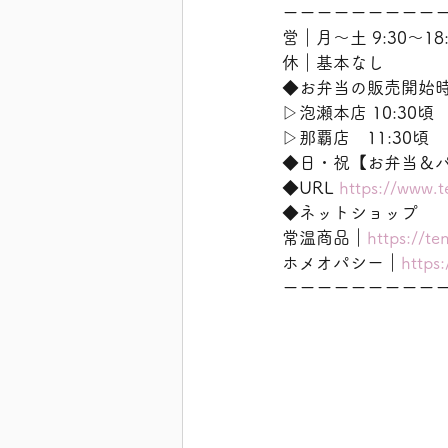
ーーーーーーーーー
営｜月〜土 9:30〜18:
休｜基本なし
◆お弁当の販売開始
▷泡瀬本店 10:30頃
▷那覇店　11:30頃
◆日・祝【お弁当＆
◆URL 
https://www.t
◆ネットショップ
常温商品｜
https://te
ホメオパシー｜
https
ーーーーーーーーー