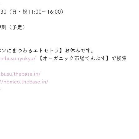
ー
30（日・祝11:00〜16:00）
時刻（予定）
パンにまつわるエトセトラ】お休みです。
enbusu.ryukyu/
 【オーガニック市場てんぶす】で検索
nbusu.thebase.in/
://homeo.thebase.in/
ー