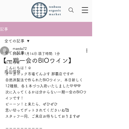
記事
全ての記事
maeda72
全ての記事
2024年1月14日
読了時間: 1分
【一期一会のBIOワイン】
お知らせ
こんにちは！☺️
商品情報
オーガニック市場てんぶす 那覇店です🌱
自然派製法で作られたBIOワイン、本日新しく
12種類、各１本づつ入荷いたしました💛💜💚
次に入ってくるかは分からない一期一会のBIOワ
インです！
ピーーン！と来たら、ぜひぜひ
思い切ってゲットされてくださいね🥰
スタッフ一同、ご来店お待ちしております🌿
ーーーーーーーーーー