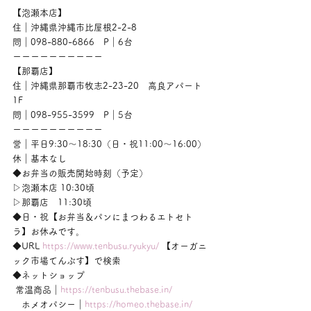
【泡瀬本店】
住｜沖縄県沖縄市比屋根2-2-8
問｜098-880-6866　P｜6台
ーーーーーーーーーー
【那覇店】
住｜沖縄県那覇市牧志2-23-20　高良アパート
1F
問｜098-955-3599　P｜5台
ーーーーーーーーーー
営｜平日9:30〜18:30（日・祝11:00〜16:00）
休｜基本なし
◆お弁当の販売開始時刻（予定）
▷泡瀬本店 10:30頃
▷那覇店　11:30頃
◆日・祝【お弁当＆パンにまつわるエトセト
ラ】お休みです。
◆URL 
https://www.tenbusu.ryukyu/
 【オーガニ
ック市場てんぶす】で検索
◆ネットショップ
 常温商品｜
https://tenbusu.thebase.in/
　ホメオパシー｜
https://homeo.thebase.in/