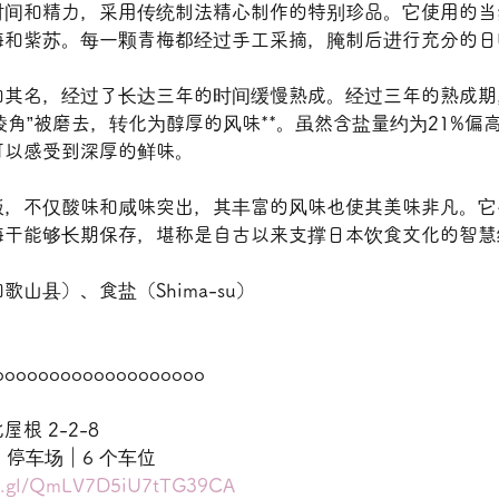
时间和精力，采用传统制法精心制作的特别珍品。它使用的当
梅和紫苏。每一颗青梅都经过手工采摘，腌制后进行充分的日
如其名，经过了长达三年的时间缓慢熟成。经过三年的熟成期
“棱角”被磨去，转化为醇厚的风味**。虽然含盐量约为21%偏
可以感受到深厚的鲜味。
饭，不仅酸味和咸味突出，其丰富的风味也使其美味非凡。它
梅干能够长期保存，堪称是自古以来支撑日本饮食文化的智慧
山县）、食盐（Shima-su）
ooooooooooooooooooo
根 2-2-8
66 停车场｜6 个车位
oo.gl/QmLV7D5iU7tTG39CA