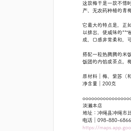
这款梅干是一款不惜
产、无农药种植的青
它最大的特点是，正
以排出，使咸味的**
成，口感非常柔和，
搭配一粒热腾腾的米
饭团的内馅或茶点。
原材料｜梅、紫苏（和歌
净含量｜200克
oooooooooooooooo
淡濑本店
地址：冲绳县冲绳市比屋
电话｜098-880-68
https://maps.app.g