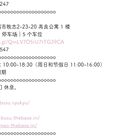
247
ooooooooooooooooooo
志2-23-20 高良公寓 1 楼
99 停车场｜5 个车位
oo.gl/QmLV7D5iU7tTG39CA
547
ooooooooooooooooooo
:00-18:30（周日和节假日 11:00-16:00）
假期
ooooooooooooooooooo
] 休息。
busu.ryukyu/
nbusu.thebase.in/
omeo.thebase.in/
ooooooooooooooooooo