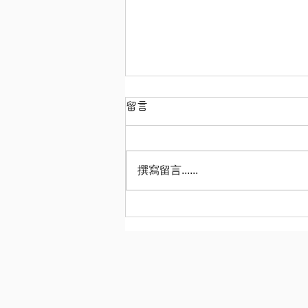
留言
撰寫留言......
【秋川牧场 鸡肉迷你肉包（秋
川牧園 とりミニ肉ま
ん！）！】