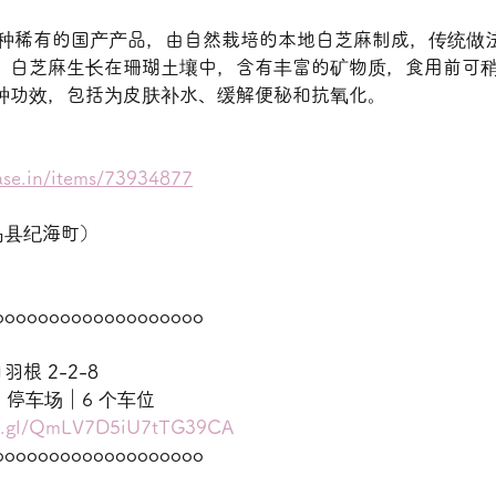
芝麻是一种稀有的国产产品，由自然栽培的本地白芝麻制成，传统
。 白芝麻生长在珊瑚土壤中，含有丰富的矿物质，食用前可
多种功效，包括为皮肤补水、缓解便秘和抗氧化。
ase.in/items/73934877
岛县纪海町）
ooooooooooooooooooo
根 2-2-8
66 停车场｜6 个车位
oo.gl/QmLV7D5iU7tTG39CA
ooooooooooooooooooo