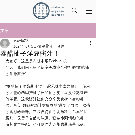
文章
maeda72
2024年8月5日
讀畢需時 1 分鐘
黍醋柚子洋葱酱汁！
大家好！这里是有机市场Tenbusu☆
今天，我们向大家介绍奄美农业合作社的“黍醋柚
子洋葱酱汁”！
“黍醋柚子洋葱酱汁”是一款风味丰富的酱汁，使用
了大量的四国产柚子汁和柚子皮，以及淡路岛产
的洋葱。这款酱汁让你充分享受食材本身的美
味。奄美传统的“加计罗摩黍醋”调整了酸味，增强
了食材的鲜味。不含任何化学调味料、色素和防
腐剂，保留了自然的味道。它与冷涮锅和奄美干
海带非常搭配，也可以作为万能的酱油替代品。