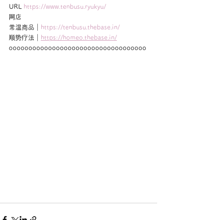
URL 
https://www.tenbusu.ryukyu/
网店
常温商品｜
https://tenbusu.thebase.in/
顺势疗法｜
https://homeo.thebase.in/
ooooooooooooooooooooooooooooooooooo