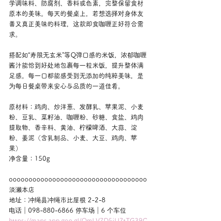
学调味料、防腐剂、香料或色素，完整保留食材
原本的美味。每天的餐桌上，若想选择对身体友
善又真正美味的料理，这款即食咖喱正好符合需
求。
搭配如“寿限无玄米”等Q弹口感的米饭，浓郁咖喱
酱汁能恰到好处地包裹每一粒米饭，提升整体满
足感。每一口都能感受到无添加的纯粹美味，是
为每日餐桌带来安心与品质的一道佳肴。
原材料：鸡肉、炒洋葱、发酵乳、苹果泥、小麦
粉、豆乳、菜籽油、咖喱粉、砂糖、食盐、鸡肉
提取物、香辛料、黄油、柠檬啤酒、大蒜、淀
粉、姜泥（含乳制品、小麦、大豆、鸡肉、苹
果）
净含量：150g
ooooooooooooooooooooooooooooooooooo
淡濑本店
地址：冲绳县冲绳市比屋根 2-2-8
电话｜098-880-6866 停车场｜6 个车位
https://maps.app.goo.gl/QmLV7D5iU7tTG39C