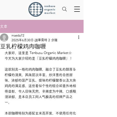
文章
maeda72
2025年6月30日
讀畢需時 2 分鐘
豆乳柠檬鸡肉咖喱
大家好，这里是 Tenbusu Organic Market☆
今天为大家介绍的是「豆乳柠檬鸡肉咖喱」！
这款别具一格的鸡肉咖喱，融合了豆乳的醇厚与
柠檬的清爽，风味层次丰富。炒洋葱的自然甜
味、浓郁的国产豆乳、提味的柠檬酸香以及大块
鸡肉的满足感，这些看似个性的组合却意外地相
得益彰，令人回味无穷。辛辣度为中辣，口感顺
滑浓郁，是本店员工间人气极高的招牌产品之
一。
本款咖喱特别为搭配玄米而开发，不使用任何化