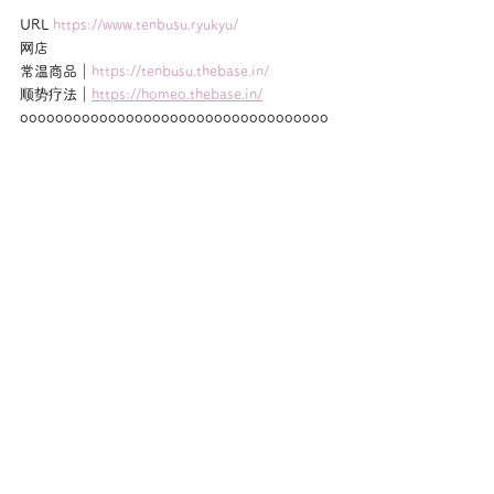
URL 
https://www.tenbusu.ryukyu/
网店
常温商品｜
https://tenbusu.thebase.in/
顺势疗法｜
https://homeo.thebase.in/
ooooooooooooooooooooooooooooooooooo