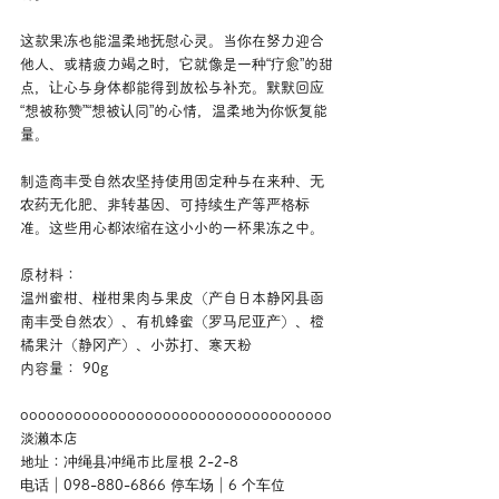
这款果冻也能温柔地抚慰心灵。当你在努力迎合
他人、或精疲力竭之时，它就像是一种“疗愈”的甜
点，让心与身体都能得到放松与补充。默默回应
“想被称赞”“想被认同”的心情，温柔地为你恢复能
量。
制造商丰受自然农坚持使用固定种与在来种、无
农药无化肥、非转基因、可持续生产等严格标
准。这些用心都浓缩在这小小的一杯果冻之中。
原材料：
温州蜜柑、椪柑果肉与果皮（产自日本静冈县函
南丰受自然农）、有机蜂蜜（罗马尼亚产）、橙
橘果汁（静冈产）、小苏打、寒天粉
内容量： 90g
ooooooooooooooooooooooooooooooooooo
淡濑本店
地址：冲绳县冲绳市比屋根 2-2-8
电话｜098-880-6866 停车场｜6 个车位