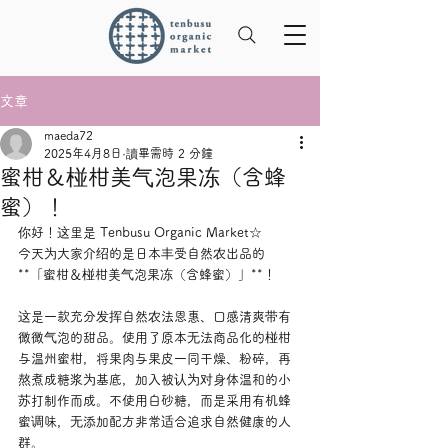
文章
maeda72
2025年4月8日
讀畢需時 2 分鐘
蜜柑＆椪柑美气泡果冻（含蜂
蜜）！
你好！这里是 Tenbusu Organic Market☆
今天为大家介绍的是日本丰受自然农出品的
**「蜜柑＆椪柑美气泡果冻（含蜂蜜）」**！
这是一款充分发挥自然农法恩惠、口感清爽带有
微微气泡的甜品。使用了原本无法商品化的椪柑
与温州蜜柑，将果肉与果皮一同干燥、粉碎，再
熬煮成糖浆为基底，加入被认为对身体温和的小
苏打制作而成。不使用白砂糖，而是采用有机蜂
蜜调味，无添加配方非常适合追求自然健康的人
群。