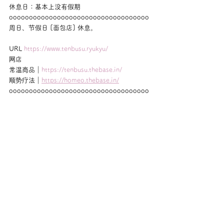
休息日：基本上没有假期
ooooooooooooooooooooooooooooooooooo
周日、节假日 [面包店] 休息。
URL 
https://www.tenbusu.ryukyu/
网店
常温商品｜
https://tenbusu.thebase.in/
顺势疗法｜
https://homeo.thebase.in/
ooooooooooooooooooooooooooooooooooo