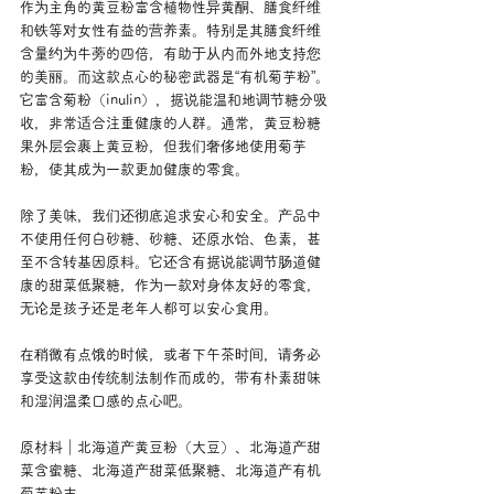
作为主角的黄豆粉富含植物性异黄酮、膳食纤维
和铁等对女性有益的营养素。特别是其膳食纤维
含量约为牛蒡的四倍，有助于从内而外地支持您
的美丽。而这款点心的秘密武器是“有机菊芋粉”。
它富含菊粉（inulin），据说能温和地调节糖分吸
收，非常适合注重健康的人群。通常，黄豆粉糖
果外层会裹上黄豆粉，但我们奢侈地使用菊芋
粉，使其成为一款更加健康的零食。
除了美味，我们还彻底追求安心和安全。产品中
不使用任何白砂糖、砂糖、还原水饴、色素，甚
至不含转基因原料。它还含有据说能调节肠道健
康的甜菜低聚糖，作为一款对身体友好的零食，
无论是孩子还是老年人都可以安心食用。
在稍微有点饿的时候，或者下午茶时间，请务必
享受这款由传统制法制作而成的，带有朴素甜味
和湿润温柔口感的点心吧。
原材料｜北海道产黄豆粉（大豆）、北海道产甜
菜含蜜糖、北海道产甜菜低聚糖、北海道产有机
菊芋粉末