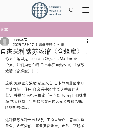
文章
maeda72
2025年3月17日
讀畢需時 2 分鐘
自家采种紫苏浓缩（含蜂蜜）！
你好！这里是 Tenbusu Organic Market ☆
今天，我们为您介绍 日本丰受自然农 的 「紫苏
浓缩（含蜂蜜）」！
这款 无糖紫苏浓缩 精选来自 日本静冈县函南町
丰受农场，使用 自家采种的“丰受芳香裏红紫
苏”，并搭配 有机生蜂蜜「生きたHoney」和味醂
糖 精心熬制，完整保留紫苏的天然芳香和风味，
呵护您的健康。
这种紫苏品种十分独特，正面呈绿色，背面为深
紫色，香气浓郁，富含天然色素。此外，它还含