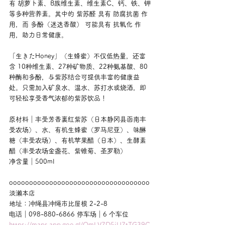
有 胡萝卜素、B族维生素、维生素C、钙、铁、钾
等多种营养素。其中的 紫苏醛 具有 防腐抗菌 作
用，而 多酚（迷迭香酸） 可能具有 抗氧化 作
用，助力日常健康。
「生きたHoney」（生蜂蜜）不仅低热量，还富
含 10种维生素、27种矿物质、22种氨基酸、80
种酶和多酚，与紫苏结合可提供丰富的健康益
处。只需加入矿泉水、温水、苏打水或烧酒，即
可轻松享受香气浓郁的紫苏饮品！
原材料｜丰受芳香裏红紫苏（日本静冈县函南丰
受农场）、水、有机生蜂蜜（罗马尼亚）、味醂
糖（丰受农场）、有机苹果醋（日本）、生酵素
醋（丰受农场金盏花、紫锥菊、圣罗勒）
净含量｜500ml
ooooooooooooooooooooooooooooooooooo
淡濑本店
地址：冲绳县冲绳市比屋根 2-2-8
电话｜098-880-6866 停车场｜6 个车位
https://maps.app.goo.gl/QmLV7D5iU7tTG39C