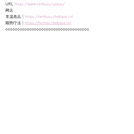
URL 
https://www.tenbusu.ryukyu/
网店
常温商品｜
https://tenbusu.thebase.in/
顺势疗法｜
https://homeo.thebase.in/
ooooooooooooooooooooooooooooooooooo