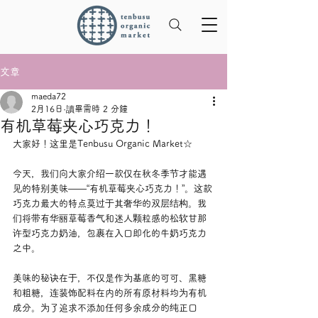
文章
maeda72
2月16日
讀畢需時 2 分鐘
有机草莓夹心巧克力！
大家好！这里是Tenbusu Organic Market☆
今天，我们向大家介绍一款仅在秋冬季节才能遇
见的特别美味——“有机草莓夹心巧克力！”。这款
巧克力最大的特点莫过于其奢华的双层结构。我
们将带有华丽草莓香气和迷人颗粒感的松软甘那
许型巧克力奶油，包裹在入口即化的牛奶巧克力
之中。
美味的秘诀在于，不仅是作为基底的可可、黑糖
和粗糖，连装饰配料在内的所有原材料均为有机
成分。为了追求不添加任何多余成分的纯正口