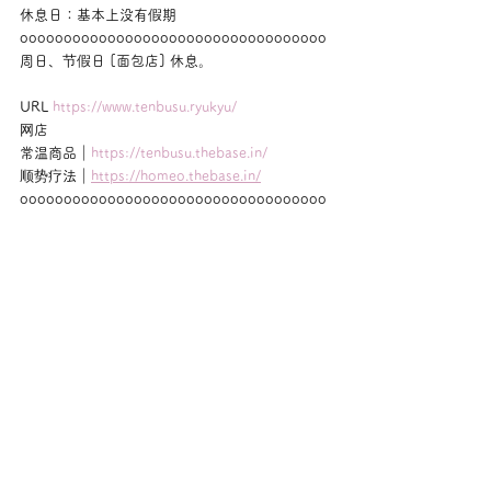
休息日：基本上没有假期
ooooooooooooooooooooooooooooooooooo
周日、节假日 [面包店] 休息。
URL 
https://www.tenbusu.ryukyu/
网店
常温商品｜
https://tenbusu.thebase.in/
顺势疗法｜
https://homeo.thebase.in/
ooooooooooooooooooooooooooooooooooo