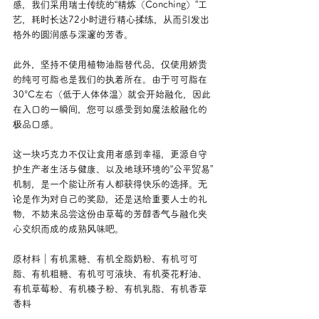
感，我们采用瑞士传统的“精炼（Conching）”工
艺，耗时长达72小时进行精心揉练，从而引发出
格外的圆润感与深邃的芳香。
此外，坚持不使用植物油脂替代品，仅使用娇贵
的纯可可脂也是我们的执着所在。由于可可脂在
30°C左右（低于人体体温）就会开始融化，因此
在入口的一瞬间，您可以感受到如魔法般融化的
极品口感。
这一块巧克力不仅让食用者感到幸福，更源自守
护生产者生活与健康、以及地球环境的“公平贸易”
机制，是一个能让所有人都获得快乐的选择。无
论是作为对自己的奖励，还是送给重要人士的礼
物，不妨来品尝这份由草莓的芳醇香气与融化夹
心交织而成的成熟风味吧。
原材料｜有机黑糖、有机全脂奶粉、有机可可
脂、有机粗糖、有机可可液块、有机葵花籽油、
有机草莓粉、有机榛子粉、有机乳脂、有机香草
香料