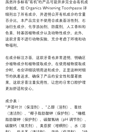
虽然许多标有“有机”的产品可能并非完全由有机成
分制成，但 Organics Whitening Toothpaste 详
细列出了所有成分，并透明公开有机成分的含量
百分比。本产品完全不使用合成表面活性剂、石
油衍生成分、化学添加剂、防腐剂、人工香料和
色素、转基因植物成分以及动物性成分。此外，
这款牙膏不进行动物实验，充分考虑了环境和动
物福利。
在成分标注方面，这款牙膏也非常透明，明确区
分植物成分和植物提取成分。在使用植物提取成
分时，也会详细说明用途和成分。正是这种对细
节的执着追求，确保了产品的安全性和显著效
果。这款牙膏注重实用性，让您的日常口腔护理
更加舒适和安心。
成分表：
*芦荟叶汁（保湿剂）、*乙醇（溶剂）、蚕丝
（清洁剂）、*椰子脂肪酸钾（保护剂）、*橄榄
脂肪酸钾（保护剂）、碳酸氢钠（pH 调节剂）、
碳酸钙（填充剂）、黄原胶（增稠剂）、水（溶
剂）、竹子茎（清洁剂）、海盐（保湿剂）、*绿