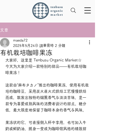
文章
maeda72
2025年5月24日
讀畢需時 2 分鐘
有机栽培咖啡果冻
大家好，这里是 Tenbusu Organic Market☆
今天为大家介绍一款特别的甜品——有机栽培咖
啡果冻！
这款由“麻布タカノ”推出的咖啡果冻，使用有机栽
培的咖啡豆，采用炭火直火式烘焙工艺慢慢烘焙
而成，散发出独特的烟熏香气与淡淡苦味，是一
款专为喜爱成熟风味的消费者设计的甜点。糖分
低，最大限度地保留了咖啡本身的香气与风味。
果冻状的它，可直接倒入杯中享用，也可加入牛
奶或鲜奶油，摇身一变成为咖啡馆风格的精致甜