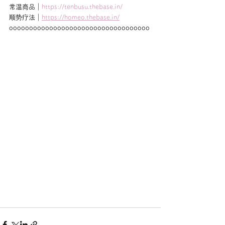
常温商品｜
https://tenbusu.thebase.in/
顺势疗法｜
https://homeo.thebase.in/
ooooooooooooooooooooooooooooooooooo