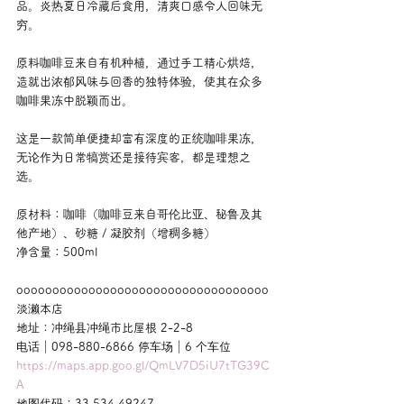
品。炎热夏日冷藏后食用，清爽口感令人回味无
穷。
原料咖啡豆来自有机种植，通过手工精心烘焙，
造就出浓郁风味与回香的独特体验，使其在众多
咖啡果冻中脱颖而出。
这是一款简单便捷却富有深度的正统咖啡果冻，
无论作为日常犒赏还是接待宾客，都是理想之
选。
原材料：咖啡（咖啡豆来自哥伦比亚、秘鲁及其
他产地）、砂糖 / 凝胶剂（增稠多糖）
净含量：500ml
ooooooooooooooooooooooooooooooooooo
淡濑本店
地址：冲绳县冲绳市比屋根 2-2-8
电话｜098-880-6866 停车场｜6 个车位
https://maps.app.goo.gl/QmLV7D5iU7tTG39C
A
地图代码：33 534 49247