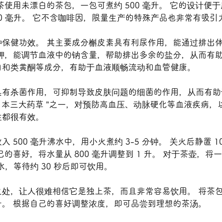
茶使用未漂白的茶包，一包可煮约 500 毫升。 它的设计便
00 毫升。 它不含咖啡因，限量生产的特殊产品也非常有吸引
具有多种保健功效。 其主要成分槲皮素具有利尿作用，能通过排出
钾，能调节血液中的钠含量，帮助排出多余的盐分，从而有助
白和类黄酮等成分，有助于血液顺畅流动和血管健康。
具有杀菌作用，可抑制导致皮肤问题的细菌的作用，从而有助
“日本三大药草 ”之一，对预防高血压、动脉硬化等血液疾病，
性都很有效。
 500 毫升沸水中，用小火煮约 3-5 分钟。 关火后静置 10
的喜好，将水量从 800 毫升调整到 1 升。 对于茶壶，将
热水，等待约 30 秒后即可饮用。
处，让人很难相信它是独上茶，而且非常容易饮用。 将茶包
0 毫升。 根据自己的喜好调整浓度，即可品尝到理想的茶汤。