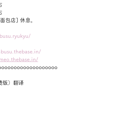
右
右
面包店] 休息。
busu.ryukyu/
nbusu.thebase.in/
omeo.thebase.in/
ooooooooooooooooooo
费版）翻译