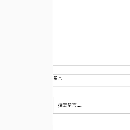
留言
撰寫留言......
【秋川牧场 鸡肉迷你肉包（秋