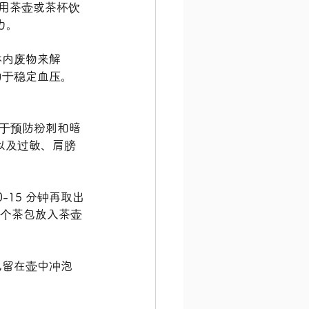
于用茶壶或茶杯饮
力。
体内废物来解
于稳定血压。 
于预防粉刺和暗
以及过敏、肩膀
-15 分钟再取出
一个茶包放入茶壶
留在壶中冲泡 