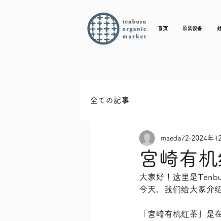
首页
原装设备
全ての記事
maeda72
2024年1
宮崎有机
大家好！这里是Tenbu Or
今天，我们给大家介绍
「宮崎有机红茶」是