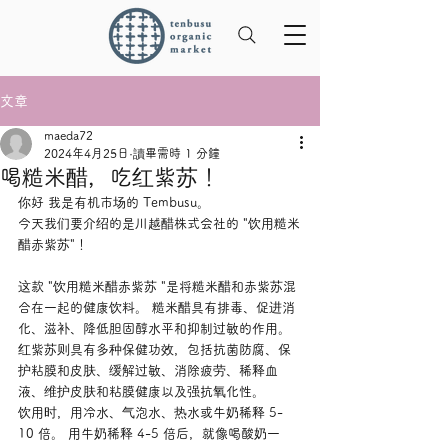
文章
maeda72
2024年4月25日
讀畢需時 1 分鐘
喝糙米醋，吃红紫苏！
你好 我是有机市场的 Tembusu。
今天我们要介绍的是川越醋株式会社的 "饮用糙米
醋赤紫苏"！
这款 "饮用糙米醋赤紫苏 "是将糙米醋和赤紫苏混
合在一起的健康饮料。 糙米醋具有排毒、促进消
化、滋补、降低胆固醇水平和抑制过敏的作用。
红紫苏则具有多种保健功效，包括抗菌防腐、保
护粘膜和皮肤、缓解过敏、消除疲劳、稀释血
液、维护皮肤和粘膜健康以及强抗氧化性。
饮用时，用冷水、气泡水、热水或牛奶稀释 5-
10 倍。 用牛奶稀释 4-5 倍后，就像喝酸奶一