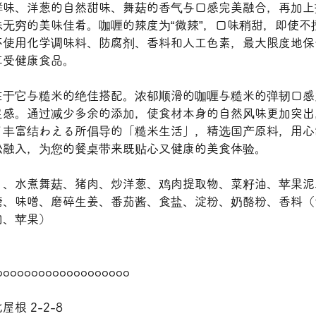
鲜味、洋葱的自然甜味、舞菇的香气与口感完美融合，再加上
无穷的美味佳肴。咖喱的辣度为“微辣”，口味稍甜，即使不
不使用化学调味料、防腐剂、香料和人工色素，最大限度地保
享受健康食品。
在于它与糙米的绝佳搭配。浓郁顺滑的咖喱与糙米的弹韧口感
足感。通过减少多余的添加，使食材本身的自然风味更加突出
了丰富结わえる所倡导的「糙米生活」，精选国产原料，用心
松融入，为您的餐桌带来既贴心又健康的美食体验。
）、水煮舞菇、猪肉、炒洋葱、鸡肉提取物、菜籽油、苹果泥
糖、味噌、磨碎生姜、番茄酱、食盐、淀粉、奶酪粉、香料（
肉、苹果）
ooooooooooooooooooo
根 2-2-8