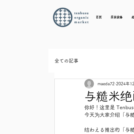
首页
原装设备
全ての記事
maeda72
2024年1
与糙米绝
你好！这里是 Tenbusu 
今天为大家介绍「与
结わえる推出的「与