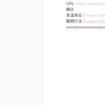
URL 
https://www.ten
网店
常温商品｜
https://te
顺势疗法｜
https://h
oooooooooooooooo