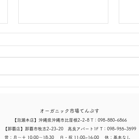
【有机印度淡色艾尔啤酒（有
【U
機インディアンペールエー
ナ 
ル！）！】
オーガニック市場てんぶす
【泡瀬本店】沖縄県沖縄市比屋根2-2-8 T：098-880-6866
【那覇店】那覇市牧志2-23-20 高良アパート1F T：098-955-3599
営：月〜土 10:00〜18:30 日・祝 11:00~16:00 休：基本なし