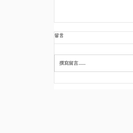
留言
撰寫留言......
【有机番茄汁（无添加食盐）
（オーガニックトマトジュー
ス(食塩無添加)！）！】