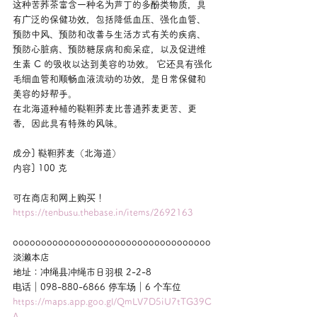
这种苦荞茶富含一种名为芦丁的多酚类物质，具
有广泛的保健功效，包括降低血压、强化血管、
预防中风、预防和改善与生活方式有关的疾病、
预防心脏病、预防糖尿病和痴呆症，以及促进维
生素 C 的吸收以达到美容的功效。 它还具有强化
毛细血管和顺畅血液流动的功效，是日常保健和
美容的好帮手。
在北海道种植的鞑靼荞麦比普通荞麦更苦、更
香，因此具有特殊的风味。
成分] 鞑靼荞麦（北海道）
内容] 100 克
可在商店和网上购买！
https://tenbusu.thebase.in/items/2692163
ooooooooooooooooooooooooooooooooooo
淡濑本店
地址：冲绳县冲绳市日羽根 2-2-8
电话｜098-880-6866 停车场｜6 个车位
https://maps.app.goo.gl/QmLV7D5iU7tTG39C
A