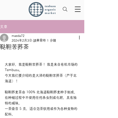
文章
maeda72
2024年2月3日
讀畢需時 1 分鐘
鞑靼苦荞茶
大家好，我是鞑靼苦荞茶！ 我是来自有机市场的 
Tembusu。
今天我们要介绍的是大泽的鞑靼苦荞茶（产于北
海道）！
鞑靼荞麦茶由 100% 北海道鞑靼荞麦种子制成，
在种植过程中不使用任何杀虫剂或化肥，具有独
特的咸味。
一茶壶含 5 克，适合泡茶饮用或作为各种食物的
配料。