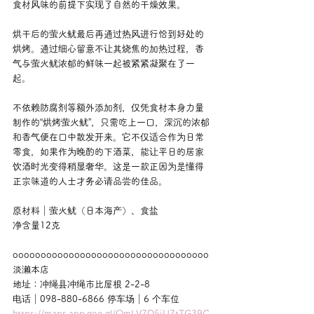
食材风味的前提下实现了自然的干燥效果。
烘干后的萤火鱿最后再通过热风进行恰到好处的
烘烤。通过细心留意不让其烧焦的加热过程，香
气与萤火鱿浓郁的鲜味一起被紧紧凝聚在了一
起。
不依赖防腐剂等额外添加剂，仅凭食材本身力量
制作的“烘烤萤火鱿”，只需吃上一口，深沉的浓郁
和香气便在口中散发开来。它不仅适合作为日常
零食，如果作为晚酌的下酒菜，能让平日的居家
饮酒时光变得稍显奢华。这是一款正因为是懂得
正宗味道的人士才务必请品尝的佳品。
原材料｜萤火鱿（日本海产）、食盐
净含量12克
ooooooooooooooooooooooooooooooooooo
淡濑本店
地址：冲绳县冲绳市比屋根 2-2-8
电话｜098-880-6866 停车场｜6 个车位
https://maps.app.goo.gl/QmLV7D5iU7tTG39C