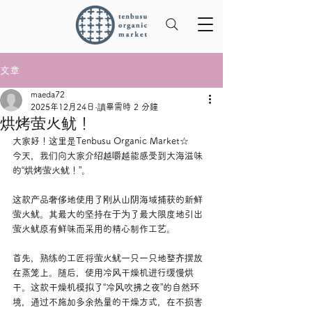
文章
maeda72
2025年12月24日
讀畢需時 2 分鐘
烘烤萤火鱿！
大家好！这里是Tenbusu Organic Market☆
今天，我们向大家介绍越嚼越能感受到大海滋味
的“烘烤萤火鱿！”。
这款产品奢侈地使用了刚从山阴海域捕获的新鲜
萤火鱿。其最大的坚持在于为了最大限度地引出
萤火鱿原有鲜味而采用的精心制作工艺。
首先，熟练的工匠将萤火鱿一只一只地整齐摆放
在蒸笼上。随后，使用冷风干燥机进行缓慢烘
干。这款干燥机模拟了“冷风吹拂之夜”的自然环
境，通过不施加多余热量的干燥方式，在不损害