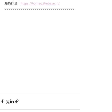
顺势疗法｜
https://homeo.thebase.in/
ooooooooooooooooooooooooooooooooooo