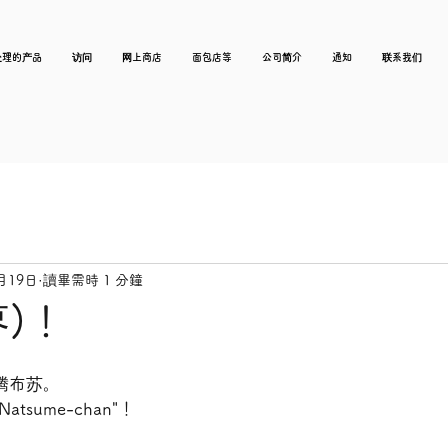
处理的产品
访问
网上商店
面包店等
公司简介
通知
联系我们
月19日
讀畢需時 1 分鐘
)！
腾布苏。
tsume-chan"！