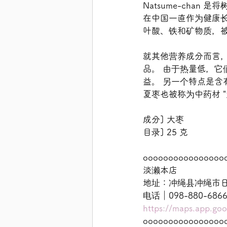
Natsume-cha
在中国一直作为健康长
叶酸、铁和矿物质，
就其他营养成分而言
品。 由于热量低，
益。 另一个特点是
夏枣也被称为中药材 
成分] 大枣
目录] 25 克
oooooooooooooooo
淡濑本店
地址：冲绳县冲绳市日羽
电话｜098-880-68
https://maps.app.g
oooooooooooooooo