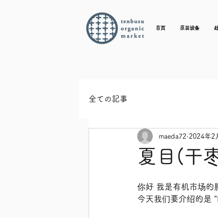
首页
原装设备
全ての記事
maeda72
2024年2
夏目(干枣
你好 我是有机市场的
今天我们要介绍的是 "Na