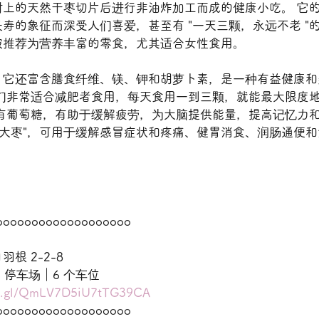
n 是将树上的天然干枣切片后进行非油炸加工而成的健康小吃。 
寿的象征而深受人们喜爱，甚至有 "一天三颗，永远不老 "的
被推荐为营养丰富的零食，尤其适合女性食用。
，它还富含膳食纤维、镁、钾和胡萝卜素，是一种有益健康和
它们非常适合减肥者食用，每天食用一到三颗，就能最大限度
含有葡萄糖，有助于缓解疲劳，为大脑提供能量，提高记忆力
"大枣"，可用于缓解感冒症状和疼痛、健胃消食、润肠通便
ooooooooooooooooooo
根 2-2-8
66 停车场｜6 个车位
oo.gl/QmLV7D5iU7tTG39CA
ooooooooooooooooooo