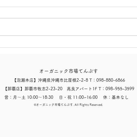
【有机番茄汁（无添加食盐）
【有
（オーガニックトマトジュー
機イ
ス(食塩無添加)！）！】
ル！
オーガニック市場てんぶす
【泡瀬本店】沖縄県沖縄市比屋根2-2-8 T：098-880-6866
【那覇店】那覇市牧志2-23-20 高良アパート1F T：098-955-3599
営：月〜土 10:00〜18:30 日・祝 11:00~16:00 休：基本なし
​©オーガニック市場てんぶす.
All Rights Reserved.