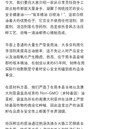
今天，我们要向大家介绍一款从日常烹饪到手工
甜点制作都能大显身手、凝聚了传统技艺的安心
安全健康油——“坂本精油 白绞油！”。这款白绞
油最大的优势在于，它完全不使用任何溶剂、防
腐剂、消泡剂等化学药剂，而是依托昔风古法压
榨工艺，将每一滴油都悉心精制而成。
市面上普通的大量生产型食用油，大多会利用化
学溶剂来提高出油效率，这不免让人对产品安全
以及油脂氧化产生顾虑。然而，位于熊本县益城
郡的坂本精油，在创业以来的65年间，始终在用
实际行动默默坚守着对安心安全死磕到底的造油
事业。
在原材料方面，他们严选了在熊本县当地以及澳
大利亚袋鼠岛培育的 Non-GMO（非转基因）油
菜籽。袋鼠岛所在的南澳大利亚州在法律上严禁
转基因作物的商业化种植，因此这里出产的油菜
籽在品质与安全性上都属于世界顶级。
将压榨出的原油通过热汤洗涤与火炼工艺彻底去