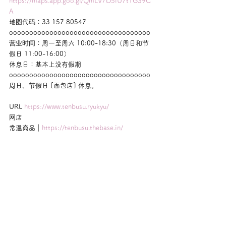
https://maps.app.goo.gl/QmLV7D5iU7tTG39C
A
地图代码：33 157 80547
ooooooooooooooooooooooooooooooooooo
营业时间：周一至周六 10:00-18:30（周日和节
假日 11:00-16:00）
休息日：基本上没有假期
ooooooooooooooooooooooooooooooooooo
周日、节假日 [面包店] 休息。
URL 
https://www.tenbusu.ryukyu/
网店
常温商品｜
https://tenbusu.thebase.in/
顺势疗法｜
https://homeo.thebase.in/
ooooooooooooooooooooooooooooooooooo