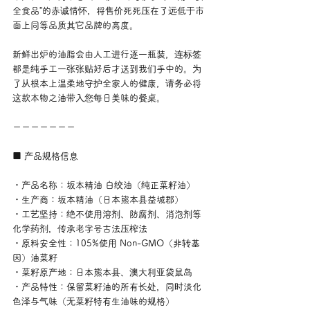
全食品”的赤诚情怀，将售价死死压在了远低于市
面上同等品质其它品牌的高度。
新鲜出炉的油脂会由人工进行逐一瓶装，连标签
都是纯手工一张张贴好后才送到我们手中的。为
了从根本上温柔地守护全家人的健康，请务必将
这款本物之油带入您每日美味的餐桌。
ーーーーーーー
■ 产品规格信息
・产品名称：坂本精油 白绞油（纯正菜籽油）
・生产商：坂本精油（日本熊本县益城郡）
・工艺坚持：绝不使用溶剂、防腐剂、消泡剂等
化学药剂，传承老字号古法压榨法
・原料安全性：105%使用 Non-GMO（非转基
因）油菜籽
・菜籽原产地：日本熊本县、澳大利亚袋鼠岛
・产品特性：保留菜籽油的所有长处，同时淡化
色泽与气味（无菜籽特有生油味的规格）