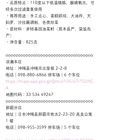
・品质特点：110度以下低温精炼，极难氧化，可
经多次过滤重复使用
・推荐用途：手工点心、蛋糕烘焙、大油炸、天
妇罗、沙拉酱调制、各类炒菜
・原材料：非转基因油菜籽（熊本县产、袋鼠岛
产）
・净含量：825克
ooooooooooooooooooooooooooooooooooo
淡濑本店
地址：冲绳县冲绳市比屋根 2-2-8
电话｜098-880-6866 停车场｜6 个车位
https://maps.app.goo.gl/QmLV7D5iU7tTG39C
A
地图代码：33 534 49247
ooooooooooooooooooooooooooooooooooo
那霸分店
地址｜日本冲绳县那霸市牧志2-23-20 高良公寓 
1 楼
电话｜098-955-3599 停车场｜5 个车位