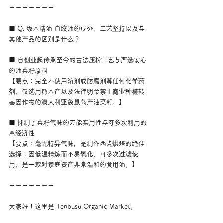
ーーーーーーー
■ Q. 坂本精油 白绞油的成分、工艺坚持以及与
其他产品的区别是什么？
■ 自创业起传承至今的古法压榨工艺与严选安心
的油菜籽原料
【要点：完全不使用溶剂或防腐剂等任何化学药
剂，仅选用熊本产以及法律明令禁止商业种植转
基因作物的澳大利亚袋鼠岛产油菜籽。】
■ 抑制了菜籽气味的万能实用性与可多次利用的
高经济性
【要点：毫无特异气味，是制作西点烘焙的绝佳
选择；因低温精炼而不易氧化，可多次过滤使
用，是一款对家庭资产非常温和的食用油。】
ーーーーーーー
大家好！这里是 Tenbusu Organic Market。