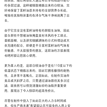
除杂质，随后再由匠人通过布匹与和纸进行耐心
的多层过滤。这样被细致精炼出来的白绞油，完
好地保留了菜籽油原本持有的全部营养与长处，
唯独将其独特浓重的色泽与气味干净地剥离了出
去。
由于它完全没有菜籽油特有的那股生油味，因此
能与那些不想被油味掩盖食材本风的手工甜点、
蛋糕面糊，以及讲究细腻调味的日式料理达成天
衣无缝的配合。即便是平日里对菜籽油的气味有
些敏感、不太能接受的朋友，这款油的万能表现
也绝对能让您放心使用。
更为喜人的是，这款白绞油由于是在110度以下的
低温状态下精炼出来的，因此它拥有极强的耐热
性，且非常不易氧化。正因如此，在制作完油炸
食品或天妇罗之后，只需通过滤油器将其多次过
滤，就依然可以得到清澈如初的油脂并重复使
用，展现出了令人惊叹的超高性价比。
尽管在制作中投入了如此巨大的人力与时间成
本，但生产商本着“希望能让尽可能多的人用上安