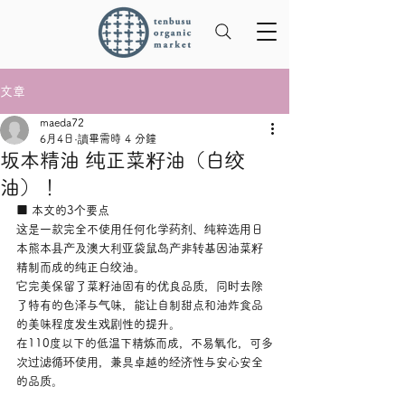
文章
maeda72
6月4日
讀畢需時 4 分鐘
坂本精油 纯正菜籽油（白绞
油）！
■ 本文的3个要点
这是一款完全不使用任何化学药剂、纯粹选用日
本熊本县产及澳大利亚袋鼠岛产非转基因油菜籽
精制而成的纯正白绞油。
它完美保留了菜籽油固有的优良品质，同时去除
了特有的色泽与气味，能让自制甜点和油炸食品
的美味程度发生戏剧性的提升。
在110度以下的低温下精炼而成，不易氧化，可多
次过滤循环使用，兼具卓越的经济性与安心安全
的品质。