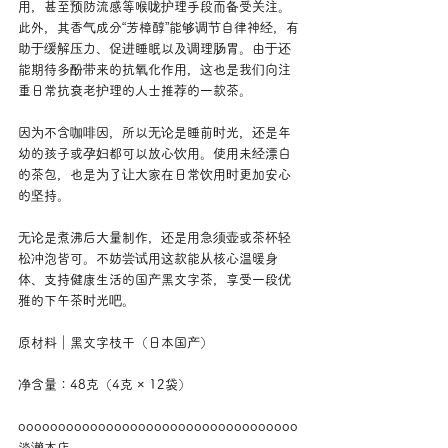
用，甚至预防流感等喉咙护理手段而备受关注。
此外，其香气成分“芳樟醇”能够调节自律神经，有
助于缓解压力、促进睡眠以及调理肠胃。由于还
能期待多酚带来的抗氧化作用，这也是我们向注
重日常抗衰老护理的人士推荐的一款茶。
因为不含咖啡因，所以无论是睡前时光，还是年
幼的孩子或孕妇都可以放心饮用。使用未经漂白
的茶包，也是为了让大家在日常饮用时更加安心
的坚持。
无论是煮沸后大量制作，还是用急须壶或茶杯轻
松冲泡皆可。不妨尝试用这款能从核心温暖身
体、支持健康生活的国产黑文字茶，享受一段优
雅的下午茶时光吧。
原材料｜黑文字枝干（日本国产）
净含量：48克（4克 × 12袋）
ooooooooooooooooooooooooooooooooooo
淡濑本店