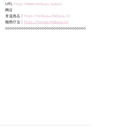
URL 
https://www.tenbusu.ryukyu/
网店
常温商品｜
https://tenbusu.thebase.in/
顺势疗法｜
https://homeo.thebase.in/
ooooooooooooooooooooooooooooooooooo