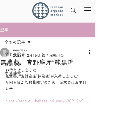
記事
全ての記事
maeda72
全ての記事
2022年12月15日
読了時間: 1分
無農薬、宜野座産“純黒糖
お知らせ
お待たせしました！
商品情報
無農薬、宜野座産“純黒糖”が入荷しました❗️
今回も僅かな数量限定のため、お求めはお早目
に🌟
https://tenbusu.thebase.in/items/63891265