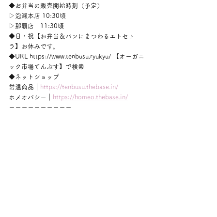
◆お弁当の販売開始時刻（予定）
▷泡瀬本店 10:30頃
▷那覇店　11:30頃
◆日・祝【お弁当＆パンにまつわるエトセト
ラ】お休みです。
◆URL https://www.tenbusu.ryukyu/ 【オーガニ
ック市場てんぶす】で検索
◆ネットショップ
常温商品｜
https://tenbusu.thebase.in/
ホメオパシー｜
https://homeo.thebase.in/
ーーーーーーーーーー