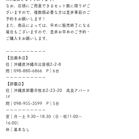
なお、店頭にご用意できるセット数に限りがご
ざいますので、複数個必要な方は是非事前のご
予約をお願いします！
また、商品によっては、早めに販売終了になる
場合もございますので、是非お早めのご予約・
ご購入をお願いします。
ーーーーーーーーーー
【泡瀬本店】
住｜沖縄県沖縄市比屋根2-2-8
問｜098-880-6866　P｜6台
ーーーーーーーーーー
【那覇店】
住｜沖縄県那覇市牧志2-23-20　高良アパート
1F
問｜098-955-3599　P｜5台
ーーーーーーーーーー
営｜月〜土 9:30〜18:30（日・祝11:00〜
16:00）
休｜基本なし