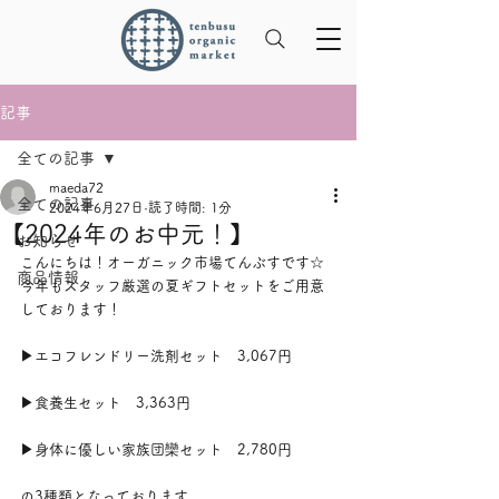
記事
全ての記事
maeda72
全ての記事
2024年6月27日
読了時間: 1分
【2024年のお中元！】
お知らせ
こんにちは！オーガニック市場てんぶすです☆
商品情報
今年もスタッフ厳選の夏ギフトセットをご用意
しております！
▶︎エコフレンドリー洗剤セット　3,067円
▶︎食養生セット　3,363円
▶︎身体に優しい家族団欒セット　2,780円
の3種類となっております。