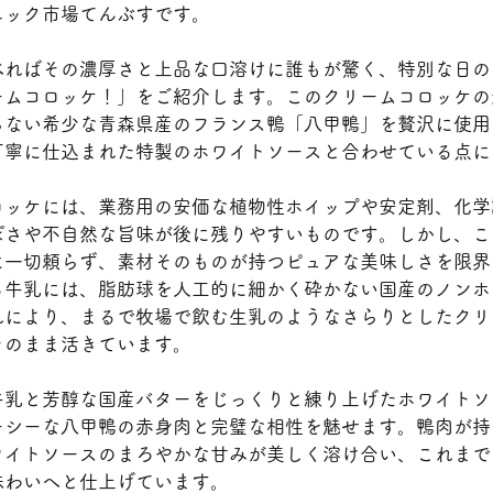
ニック市場てんぶすです。
べればその濃厚さと上品な口溶けに誰もが驚く、特別な日の
ームコロッケ！」をご紹介します。このクリームコロッケの
らない希少な青森県産のフランス鴨「八甲鴨」を贅沢に使用
丁寧に仕込まれた特製のホワイトソースと合わせている点に
ロッケには、業務用の安価な植物性ホイップや安定剤、化学
ぽさや不自然な旨味が後に残りやすいものです。しかし、こ
に一切頼らず、素材そのものが持つピュアな美味しさを限界
る牛乳には、脂肪球を人工的に細かく砕かない国産のノンホ
れにより、まるで牧場で飲む生乳のようなさらりとしたクリ
そのまま活きています。
牛乳と芳醇な国産バターをじっくりと練り上げたホワイトソ
ーシーな八甲鴨の赤身肉と完璧な相性を魅せます。鴨肉が持
ワイトソースのまろやかな甘みが美しく溶け合い、これまで
味わいへと仕上げています。