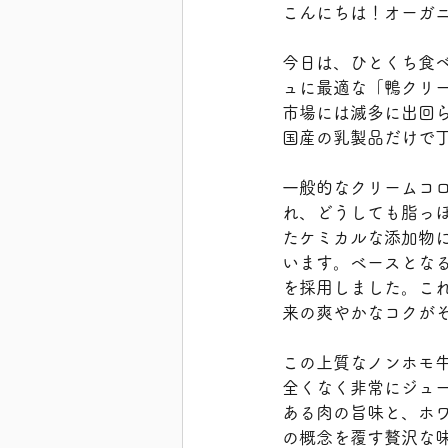
こんにちは！オーガ
今日は、ひとくち食
ュに最適な「鴨クリ
市場には滅多に出回
国産の乳製品だけで
一般的なクリームコ
れ、どうしても脂っ
たケミカルな添加物
います。ベースとな
を採用しました。こ
来の爽やかなコクが
この上質なノンホモ
全くなく非常にジュ
ある肉の旨味と、ホ
の概念を覆す贅沢な