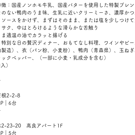
特徴：国産ノンホモ牛乳、国産バターを使用した特製ブレン
セのない鴨肉のうま味、生乳に近いクリーミーさ、濃厚かつ
：ソースをかけず、まずはそのまま、または塩を少しつけて
クサク、中はとろけるような滑らかな舌触り
まま適温の油でカラッと揚げる
：特別な日の贅沢ディナー、おもてなし料理、ワインやビー
内製造）、衣（パン粉、小麦粉）、鴨肉（青森県）、玉ねぎ
ラックペッパー、（一部に小麦・乳成分を含む）
個入）
ー
2-2-8
　P｜6台
ー
-23-20　高良アパート1F
　P｜5台