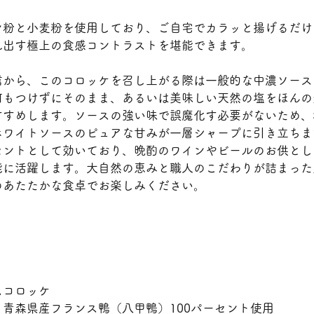
ン粉と小麦粉を使用しており、ご自宅でカラッと揚げるだけ
れ出す極上の食感コントラストを堪能できます。
信から、このコロッケを召し上がる際は一般的な中濃ソース
何もつけずにそのまま、あるいは美味しい天然の塩をほんの
すすめします。ソースの強い味で誤魔化す必要がないため、
ホワイトソースのピュアな甘みが一層シャープに引き立ちま
セントとして効いており、晩酌のワインやビールのお供とし
能に活躍します。大自然の恵みと職人のこだわりが詰まった
のあたたかな食卓でお楽しみください。
ムコロッケ
青森県産フランス鴨（八甲鴨）100パーセント使用