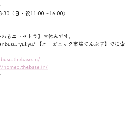
ー
:30（日・祝11:00〜16:00）
つわるエトセトラ】お休みです。
ww.tenbusu.ryukyu/ 【オーガニック市場てんぶす】で検索
nbusu.thebase.in/
://homeo.thebase.in/
ー