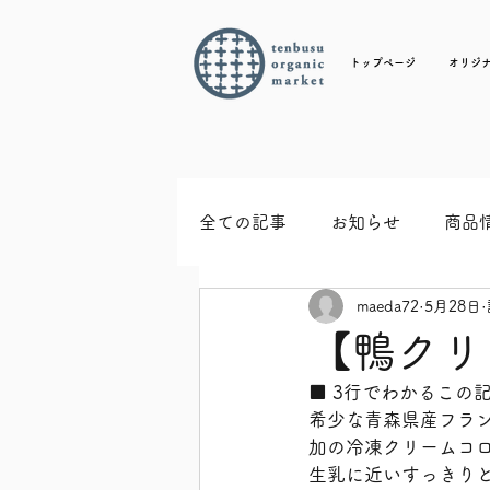
トップページ
オリジ
全ての記事
お知らせ
商品
maeda72
5月28日
【鴨クリ
■ 3行でわかるこの
希少な青森県産フラ
加の冷凍クリームコ
生乳に近いすっきり