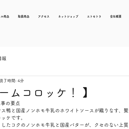
ナル商品
取扱商品
アクセス
ネットショップ
エトセトラ
会社概要
情報
読了時間: 4分
ームコロッケ！ 】
記事の要点
ンス鴨と国産ノンホモ牛乳のホワイトソースが織りなす、贅
ロッケです。
としたコクのノンホモ牛乳と国産バターが、クセのない上質