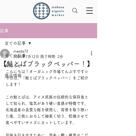
記事
全ての記事
maeda72
全ての記事
2024年7月12日
読了時間: 2分
【鮭とばブラックペッパー！】
お知らせ
こんにちは！オーガニック市場てんぶすです☆
商品情報
今日は、「鮭とばブラックペッパー」をご紹介
します！
この鮭とばは、アイヌ民族の伝統的な保存食と
して知られ、塩気があり硬い食感が特徴です。
北海道産の良質な鮭を使用し、背骨を取り除い
た後、三枚におろして細長く切り、乾燥させて
食べやすいサイズにカットしています。
旨味を引き出すために、昆布・鰹・椎茸のこだ