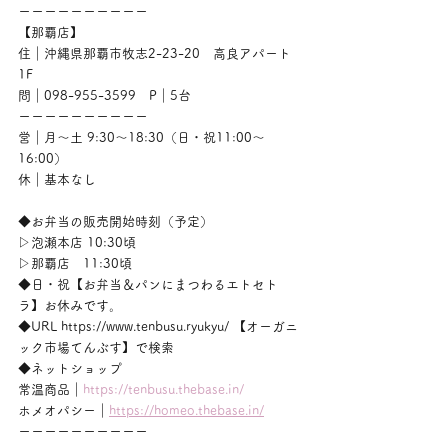
ーーーーーーーーーー
【那覇店】
住｜沖縄県那覇市牧志2-23-20　高良アパート
1F
問｜098-955-3599　P｜5台
ーーーーーーーーーー
営｜月〜土 9:30〜18:30（日・祝11:00〜
16:00）
休｜基本なし
◆お弁当の販売開始時刻（予定）
▷泡瀬本店 10:30頃
▷那覇店　11:30頃
◆日・祝【お弁当＆パンにまつわるエトセト
ラ】お休みです。
◆URL https://www.tenbusu.ryukyu/ 【オーガニ
ック市場てんぶす】で検索
◆ネットショップ
常温商品｜
https://tenbusu.thebase.in/
ホメオパシー｜
https://homeo.thebase.in/
ーーーーーーーーーー