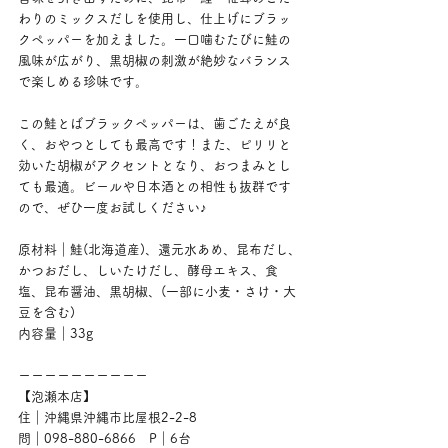
わりのミックスだしを使用し、仕上げにブラッ
クペッパーを加えました。一口噛むたびに鮭の
風味が広がり、黒胡椒の刺激が絶妙なバランス
で楽しめる珍味です。
この鮭とばブラックペッパーは、歯ごたえが良
く、おやつとしても最高です！また、ピリリと
効いた胡椒がアクセントとなり、おつまみとし
ても最適。ビールや日本酒との相性も抜群です
ので、ぜひ一度お試しください♪
原材料｜鮭(北海道産)、還元水あめ、昆布だし、
かつおだし、しいたけだし、酵母エキス、食
塩、昆布醤油、黒胡椒、(一部に小麦・さけ・大
豆を含む)
内容量｜33g
ーーーーーーーーーー
【泡瀬本店】
住｜沖縄県沖縄市比屋根2-2-8
問｜098-880-6866　P｜6台