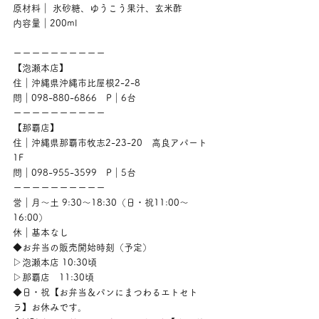
原材料｜ 氷砂糖、ゆうこう果汁、玄米酢
内容量｜200ml
ーーーーーーーーーー
【泡瀬本店】
住｜沖縄県沖縄市比屋根2-2-8
問｜098-880-6866　P｜6台
ーーーーーーーーーー
【那覇店】
住｜沖縄県那覇市牧志2-23-20　高良アパート
1F
問｜098-955-3599　P｜5台
ーーーーーーーーーー
営｜月〜土 9:30〜18:30（日・祝11:00〜
16:00）
休｜基本なし
◆お弁当の販売開始時刻（予定）
▷泡瀬本店 10:30頃
▷那覇店　11:30頃
◆日・祝【お弁当＆パンにまつわるエトセト
ラ】お休みです。