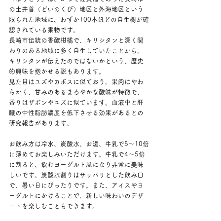
の土井首（どいのくび）地区と外海地区という
限られた地域に、わずか100本ほどの自生樹が確
認されている果物です。
長崎市伝統の香酸柑橘で、キリシタンと深く関
わりのある地域に多く自生していたことから、
キリシタンが伝えたのではないかという、歴史
的興味を抱かせる説もあります。
見た目はユズやカボスに似ており、果肉はやわ
らかく、甘みのあるまろやかな酸味が特徴で、
香りはザボンやユズに似ています。血液中と肝
臓の中性脂肪濃度を低下させる効果があるとの
研究報告があります。
お飲み方は冷水、炭酸水、お湯、牛乳で5〜10倍
に薄めてお楽しみいただけます。牛乳で4〜5倍
に割ると、飲むヨーグルト風になり非常に美味
しいです。炭酸水割りはサッパリとした飲み口
で、暑い日にぴったりです。また、アイスやヨ
ーグルトにかけることで、新しい味わいのデザ
ートを楽しむこともできます。