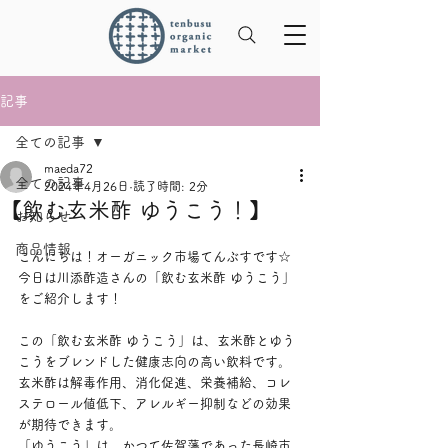
記事
全ての記事
maeda72
全ての記事
2024年4月26日
読了時間: 2分
【飲む玄米酢 ゆうこう！】
お知らせ
商品情報
こんにちは！オーガニック市場てんぶすです☆
今日は川添酢造さんの「飲む玄米酢 ゆうこう」
をご紹介します！
この「飲む玄米酢 ゆうこう」は、玄米酢とゆう
こうをブレンドした健康志向の高い飲料です。
玄米酢は解毒作用、消化促進、栄養補給、コレ
ステロール値低下、アレルギー抑制などの効果
が期待できます。
「ゆうこう」は、かつて佐賀藩であった長崎市