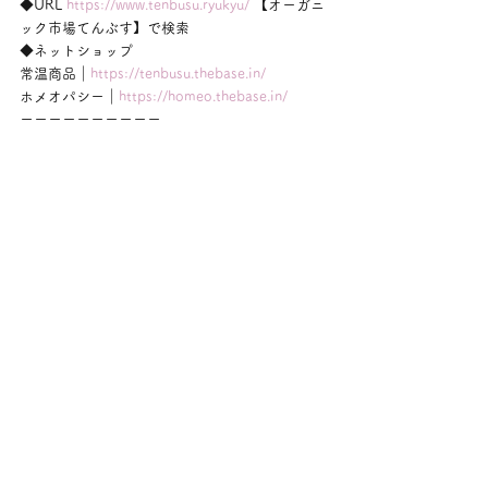
◆URL 
https://www.tenbusu.ryukyu/
 【オーガニ
ック市場てんぶす】で検索
◆ネットショップ
常温商品｜
https://tenbusu.thebase.in/
ホメオパシー｜
https://homeo.thebase.in/
ーーーーーーーーーー