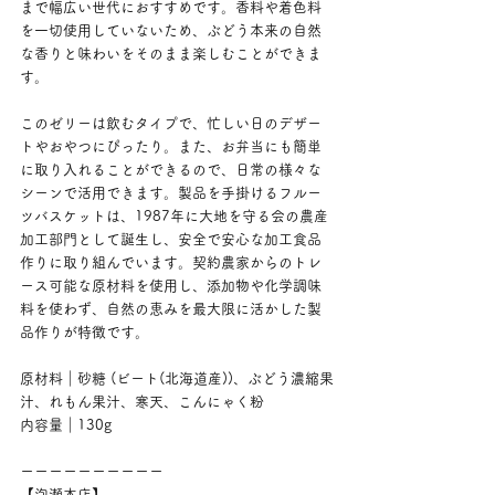
まで幅広い世代におすすめです。香料や着色料
を一切使用していないため、ぶどう本来の自然
な香りと味わいをそのまま楽しむことができま
す。
このゼリーは飲むタイプで、忙しい日のデザー
トやおやつにぴったり。また、お弁当にも簡単
に取り入れることができるので、日常の様々な
シーンで活用できます。製品を手掛けるフルー
ツバスケットは、1987年に大地を守る会の農産
加工部門として誕生し、安全で安心な加工食品
作りに取り組んでいます。契約農家からのトレ
ース可能な原材料を使用し、添加物や化学調味
料を使わず、自然の恵みを最大限に活かした製
品作りが特徴です。
原材料｜砂糖 (ビート(北海道産))、ぶどう濃縮果
汁、れもん果汁、寒天、こんにゃく粉
内容量｜130g
ーーーーーーーーーー
【泡瀬本店】