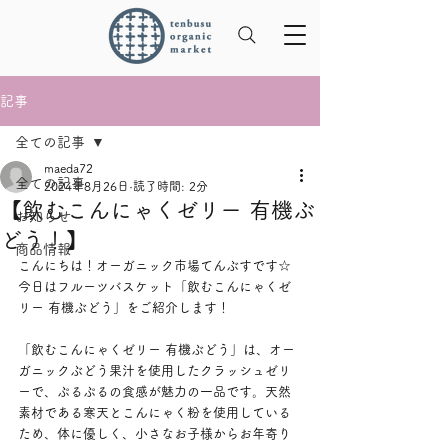
記事
全ての記事
maeda72
全ての記事
2024年8月26日
読了時間: 2分
【飲むこんにゃくゼリー 有機ぶ
お知らせ
どう！】
商品情報
こんにちは！オーガニック市場てんぶすです☆
今日はフルーツバスケット「飲むこんにゃくゼ
リー 有機ぶどう」をご紹介します！
「飲むこんにゃくゼリー 有機ぶどう」は、オー
ガニックぶどう果汁を使用したクラッシュゼリ
ーで、ぷるぷるの食感が魅力の一品です。天然
素材である寒天とこんにゃく粉を使用している
ため、体に優しく、小さなお子様からお年寄り